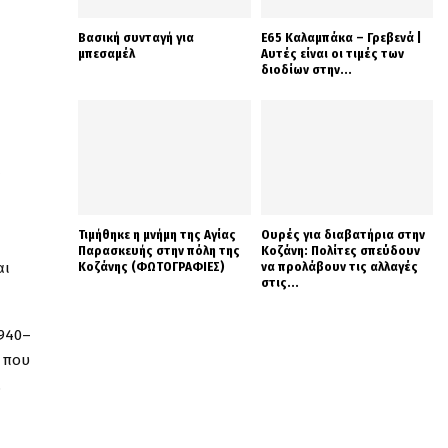
Βασική συνταγή για
Ε65 Καλαμπάκα – Γρεβενά |
μπεσαμέλ
Αυτές είναι οι τιμές των
διοδίων στην...
Τιμήθηκε η μνήμη της Αγίας
Ουρές για διαβατήρια στην
Παρασκευής στην πόλη της
Κοζάνη: Πολίτες σπεύδουν
αι
Κοζάνης (ΦΩΤΟΓΡΑΦΙΕΣ)
να προλάβουν τις αλλαγές
στις...
1940–
 που
.