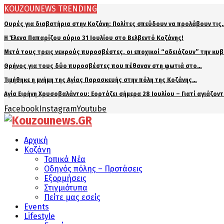
KOUZOUNEWS TRENDING
Ουρές για διαβατήρια στην Κοζάνη: Πολίτες σπεύδουν να προλάβουν τις
Η Έλενα Παπαρίζου αύριο 31 Ιουλίου στο Βελβεντό Κοζάνης!
Μετά τους τρεις νεκρούς πυροσβέστες, οι εποχικοί “αδειάζουν” την κυ
Θρήνος για τους δύο πυροσβέστες που πέθαναν στη φωτιά στο…
Τιμήθηκε η μνήμη της Αγίας Παρασκευής στην πόλη της Κοζάνης…
Αγία Ειρήνη Χρυσοβαλάντου: Εορτάζει σήμερα 28 Ιουλίου – Γιατί αγιάζον
Facebook
Instagram
Youtube
Αρχική
Κοζάνη
Τοπικά Νέα
Οδηγός πόλης – Προτάσεις
Εξορμήσεις
Στιγμιότυπα
Πείτε μας εσείς
Events
Lifestyle