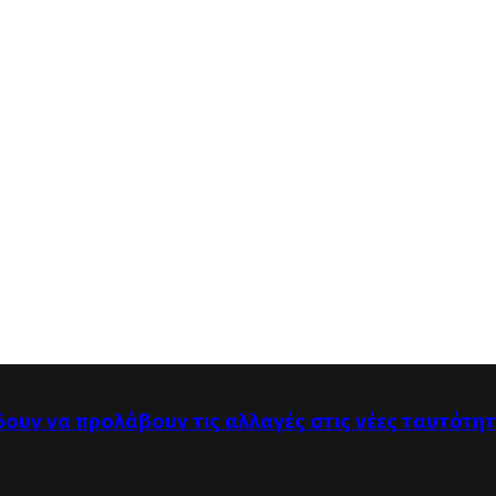
δουν να προλάβουν τις αλλαγές στις νέες ταυτότη