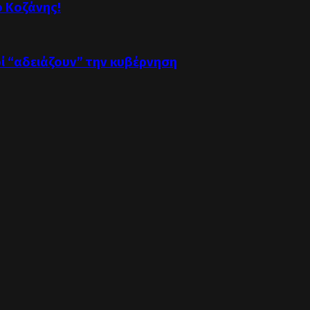
ό Κοζάνης!
οί “αδειάζουν” την κυβέρνηση