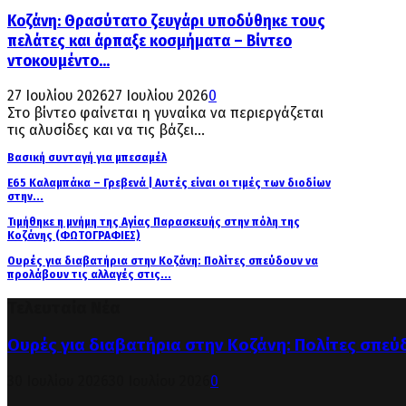
Κοζάνη: Θρασύτατο ζευγάρι υποδύθηκε τους
πελάτες και άρπαξε κοσμήματα – Βίντεο
ντοκουμέντο...
27 Ιουλίου 2026
27 Ιουλίου 2026
0
Στο βίντεο φαίνεται η γυναίκα να περιεργάζεται
τις αλυσίδες και να τις βάζει...
Βασική συνταγή για μπεσαμέλ
Ε65 Καλαμπάκα – Γρεβενά | Αυτές είναι οι τιμές των διοδίων
στην...
Τιμήθηκε η μνήμη της Αγίας Παρασκευής στην πόλη της
Κοζάνης (ΦΩΤΟΓΡΑΦΙΕΣ)
Ουρές για διαβατήρια στην Κοζάνη: Πολίτες σπεύδουν να
προλάβουν τις αλλαγές στις...
Τελευταία Νέα
Ουρές για διαβατήρια στην Κοζάνη: Πολίτες σπεύ
30 Ιουλίου 2026
30 Ιουλίου 2026
0