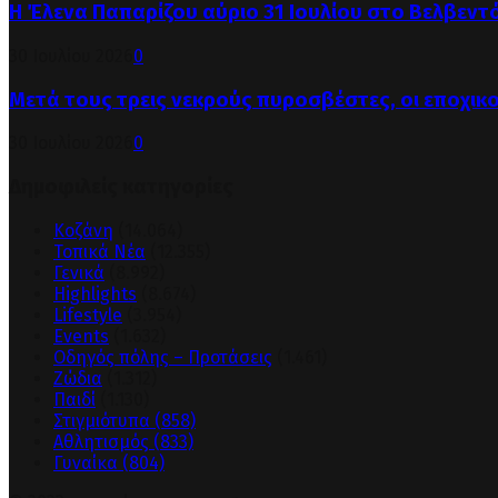
Η Έλενα Παπαρίζου αύριο 31 Ιουλίου στο Βελβεντ
30 Ιουλίου 2026
0
Μετά τους τρεις νεκρούς πυροσβέστες, οι εποχικ
30 Ιουλίου 2026
0
Δημοφιλείς κατηγορίες
Κοζάνη
(14.064)
Τοπικά Νέα
(12.355)
Γενικά
(8.992)
Highlights
(8.674)
Lifestyle
(3.954)
Events
(1.632)
Οδηγός πόλης – Προτάσεις
(1.461)
Ζώδια
(1.312)
Παιδί
(1.130)
Στιγμιότυπα
(858)
Αθλητισμός
(833)
Γυναίκα
(804)