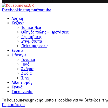
© 2023 - www.kouzounews.gr
Facebook
Instagram
Youtube
Αρχική
Κοζάνη
Τοπικά Νέα
Οδηγός πόλης – Προτάσεις
Εξορμήσεις
Στιγμιότυπα
Πείτε μας εσείς
Events
Lifestyle
Γυναίκα
Παιδί
Άνδρας
Ζώδια
Tips
Αθλητισμός
Γενικά
Επικοινωνία
Το kouzounews.gr χρησιμοποιεί cookies για να βελτιώσει τ
Περισσότερα