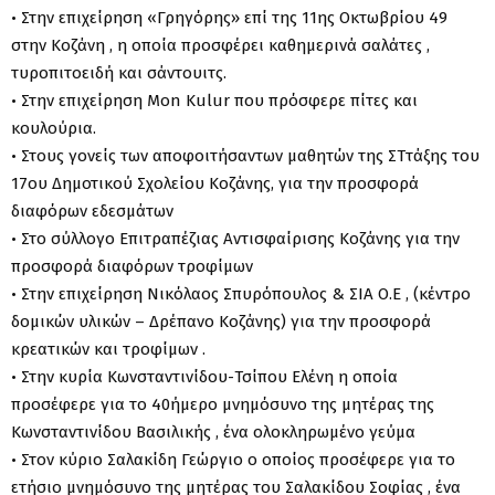
• Στην επιχείρηση «Γρηγόρης» επί της 11ης Οκτωβρίου 49
στην Κοζάνη , η οποία προσφέρει καθημερινά σαλάτες ,
τυροπιτοειδή και σάντουιτς.
• Στην επιχείρηση Mon Κulur που πρόσφερε πίτες και
κουλούρια.
• Στους γονείς των αποφοιτήσαντων μαθητών της ΣΤ΄τάξης του
17ου Δημοτικού Σχολείου Κοζάνης, για την προσφορά
διαφόρων εδεσμάτων
• Στο σύλλογο Επιτραπέζιας Αντισφαίρισης Κοζάνης για την
προσφορά διαφόρων τροφίμων
• Στην επιχείρηση Νικόλαος Σπυρόπουλος & ΣΙΑ Ο.Ε , (κέντρο
δομικών υλικών – Δρέπανο Κοζάνης) για την προσφορά
κρεατικών και τροφίμων .
• Στην κυρία Κωνσταντινίδου-Τσίπου Ελένη η οποία
προσέφερε για το 40ήμερο μνημόσυνο της μητέρας της
Κωνσταντινίδου Βασιλικής , ένα ολοκληρωμένο γεύμα
• Στον κύριο Σαλακίδη Γεώργιο ο οποίος προσέφερε για το
ετήσιο μνημόσυνο της μητέρας του Σαλακίδου Σοφίας , ένα