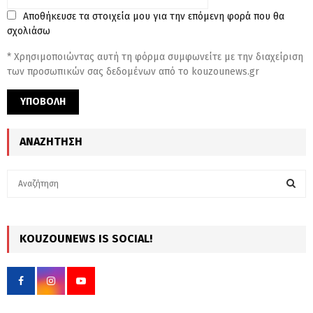
Αποθήκευσε τα στοιχεία μου για την επόμενη φορά που θα
σχολιάσω
* Χρησιμοποιώντας αυτή τη φόρμα συμφωνείτε με την διαχείριση
των προσωπικών σας δεδομένων από το kouzounews.gr
ΑΝΑΖΉΤΗΣΗ
S
e
a
S
r
c
KOUZOUNEWS IS SOCIAL!
E
h
f
A
o
r
R
: