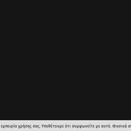
 εμπειρία χρήσης σας. Υποθέτουμε ότι συμφωνείτε με αυτό. Φυσικά αν
© 2023 - www.kouzounews.gr