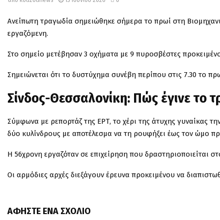
Ανείπωτη τραγωδία σημειώθηκε σήμερα το πρωί στη Βιομηχανι
εργαζόμενη.
Στο σημείο μετέβησαν 3 οχήματα με 9 πυροσβέστες προκειμέν
Σημειώνεται ότι το δυστύχημα συνέβη περίπου στις 7.30 το πρ
Σίνδος-Θεσσαλονίκη: Πώς έγινε το 
Σύμφωνα με ρεπορτάζ της ΕΡΤ, το χέρι της άτυχης γυναίκας τ
δύο κυλίνδρους με αποτέλεσμα να τη ρουφήξει έως τον ώμο π
Η 56χρονη εργαζόταν σε επιχείρηση που δραστηριοποιείται στ
Οι αρμόδιες αρχές διεξάγουν έρευνα προκειμένου να διαπιστωθ
ΑΦΉΣΤΕ ΈΝΑ ΣΧΌΛΙΟ