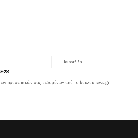
λιάσω
 των προσωπικών σας δεδομένων από το kouzounews.gr