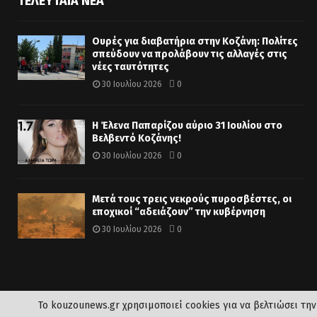
ΤΕΛΕΥΤΑΊΑ ΝΈΑ
Ουρές για διαβατήρια στην Κοζάνη: Πολίτες
σπεύδουν να προλάβουν τις αλλαγές στις
νέες ταυτότητες
30 Ιουλίου 2026
0
Η Έλενα Παπαρίζου αύριο 31 Ιουλίου στο
Βελβεντό Κοζάνης!
30 Ιουλίου 2026
0
Μετά τους τρεις νεκρούς πυροσβέστες, οι
εποχικοί “αδειάζουν” την κυβέρνηση
30 Ιουλίου 2026
0
Το kouzounews.gr χρησιμοποιεί cookies για να βελτιώσει την