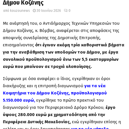
Δήμου Κοζάνης
από
kouzounews
30 Ιουνίου 2026
0
Με ανάρτησή του, ο Αντιδήμαρχος Τεχνικών Υπηρεσιών του
Δήμου Κοζάνης, κ. Βόμβας, αναφέρεται στις αποφάσεις της
αποψινής συνεδρίασης της Δημοτικής Επιτροπής,
επισημαίνοντας
ότι έγιναν ακόμη τρία καθοριστικά βήματα
για την αναβάθμιση των υποδομών του Δήμου, με έργα
συνολικού προϋπολογισμού άνω των 5,5 εκατομμυρίων
ευρώ που μπαίνουν σε τροχιά υλοποίησης.
Σύμφωνα με όσα αναφέρει ο ίδιος, εγκρίθηκαν οι όροι
διακήρυξης και η επιτροπή διαγωνισμού
για τα νέα
Κοιμητήρια του Δήμου Κοζάνης, προϋπολογισμού
5.150.000 ευρώ,
εγκρίθηκε το πρώτο πρακτικό του
διαγωνισμού για τον Περιφερειακό Δρόμο Κρόκου,
έργο
ύψους 280.000 ευρώ με χρηματοδότηση από την
Περιφέρεια Δυτικής Μακεδονίας,
ενώ εγκρίθηκαν επίσης η
μελέτη και οι όροι δημοπράτησης
για το νέο γήπεδο