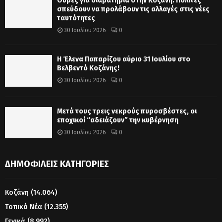
Ουρές για διαβατήρια στην Κοζάνη: Πολίτες
σπεύδουν να προλάβουν τις αλλαγές στις νέες
ταυτότητες
30 Ιουλίου 2026
0
Η Έλενα Παπαρίζου αύριο 31 Ιουλίου στο
Βελβεντό Κοζάνης!
30 Ιουλίου 2026
0
Μετά τους τρεις νεκρούς πυροσβέστες, οι
εποχικοί “αδειάζουν” την κυβέρνηση
30 Ιουλίου 2026
0
ΔΗΜΟΦΙΛΕΊΣ ΚΑΤΗΓΟΡΊΕΣ
Κοζάνη
(14.064)
Τοπικά Νέα
(12.355)
Γενικά
(8.992)