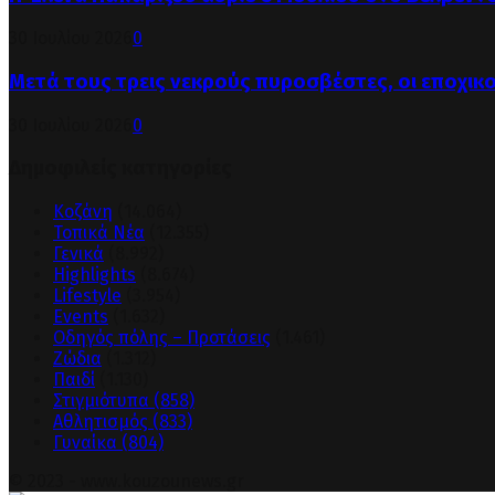
30 Ιουλίου 2026
0
Μετά τους τρεις νεκρούς πυροσβέστες, οι εποχικ
30 Ιουλίου 2026
0
Δημοφιλείς κατηγορίες
Κοζάνη
(14.064)
Τοπικά Νέα
(12.355)
Γενικά
(8.992)
Highlights
(8.674)
Lifestyle
(3.954)
Events
(1.632)
Οδηγός πόλης – Προτάσεις
(1.461)
Ζώδια
(1.312)
Παιδί
(1.130)
Στιγμιότυπα
(858)
Αθλητισμός
(833)
Γυναίκα
(804)
© 2023 - www.kouzounews.gr