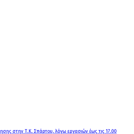
ησης στην Τ.Κ. Σπάρτου, λόγω εργασιών έως τις 17.00