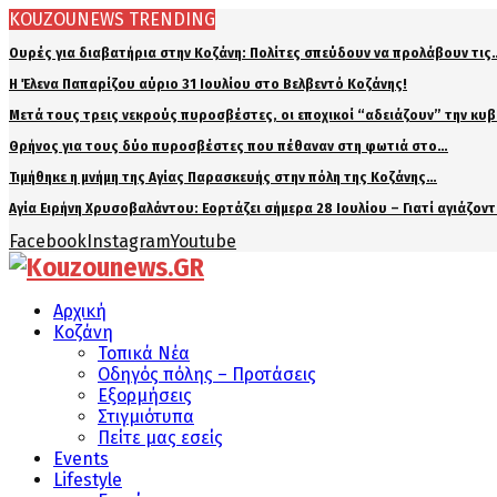
KOUZOUNEWS TRENDING
Ουρές για διαβατήρια στην Κοζάνη: Πολίτες σπεύδουν να προλάβουν τις
Η Έλενα Παπαρίζου αύριο 31 Ιουλίου στο Βελβεντό Κοζάνης!
Μετά τους τρεις νεκρούς πυροσβέστες, οι εποχικοί “αδειάζουν” την κυ
Θρήνος για τους δύο πυροσβέστες που πέθαναν στη φωτιά στο…
Τιμήθηκε η μνήμη της Αγίας Παρασκευής στην πόλη της Κοζάνης…
Αγία Ειρήνη Χρυσοβαλάντου: Εορτάζει σήμερα 28 Ιουλίου – Γιατί αγιάζον
Facebook
Instagram
Youtube
Αρχική
Κοζάνη
Τοπικά Νέα
Οδηγός πόλης – Προτάσεις
Εξορμήσεις
Στιγμιότυπα
Πείτε μας εσείς
Events
Lifestyle