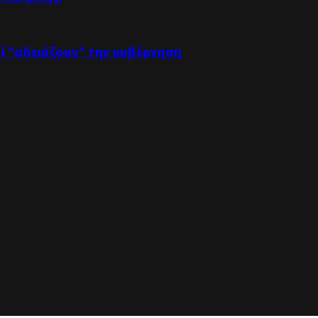
οί “αδειάζουν” την κυβέρνηση