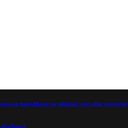
δουν να προλάβουν τις αλλαγές στις νέες ταυτότη
ό Κοζάνης!