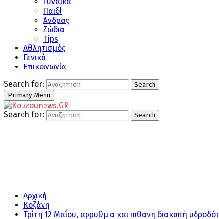
Γυναίκα
Παιδί
Άνδρας
Ζώδια
Tips
Αθλητισμός
Γενικά
Επικοινωνία
Search for:
Search
Primary Menu
Search for:
Search
Αρχική
Κοζάνη
Τρίτη 12 Μαΐου, αρρυθμία και πιθανή διακοπή υδροδότ