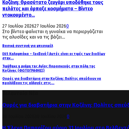
Κοζάνη: Θρασύτατο ζευγάρι υποδύθηκε τους
πελάτες και άρπαξε κοσμήματα – Βίντεο
ντοκουμέντο...
27 Ιουλίου 2026
27 Ιουλίου 2026
0
Στο βίντεο φαίνεται η γυναίκα να περιεργάζεται
τις αλυσίδες και να τις βάζει...
Βασική συνταγή για μπεσαμέλ
Ε65 Καλαμπάκα – Γρεβενά | Αυτές είναι οι τιμές των διοδίων
στην...
Τιμήθηκε η μνήμη της Αγίας Παρασκευής στην πόλη της
Κοζάνης (ΦΩΤΟΓΡΑΦΙΕΣ)
Ουρές για διαβατήρια στην Κοζάνη: Πολίτες σπεύδουν να
προλάβουν τις αλλαγές στις...
Τελευταία Νέα
Ουρές για διαβατήρια στην Κοζάνη: Πολίτες σπεύ
30 Ιουλίου 2026
30 Ιουλίου 2026
0
Η Έλενα Παπαρίζου αύριο 31 Ιουλίου στο Βελβεντ