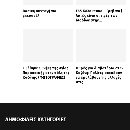
Βασική συνταγή για
Ε65 Καλαμπάκα – Γρεβενά |
μπεσαμέλ
Αυτές είναι οι τιμές των
διοδίων στην...
Τιμήθηκε η μνήμη της Αγίας
Ουρές για διαβατήρια στην
Παρασκευής στην πόλη της
Κοζάνη: Πολίτες σπεύδουν
Κοζάνης (ΦΩΤΟΓΡΑΦΙΕΣ)
να προλάβουν τις αλλαγές
στις...
ΔΗΜΟΦΙΛΕΊΣ ΚΑΤΗΓΟΡΊΕΣ