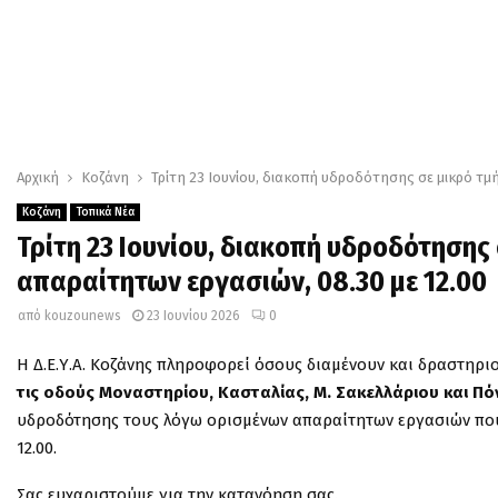
Αρχική
Κοζάνη
Τρίτη 23 Ιουνίου, διακοπή υδροδότησης σε μικρό τμ
Κοζάνη
Τοπικά Νέα
Τρίτη 23 Ιουνίου, διακοπή υδροδότησης
απαραίτητων εργασιών, 08.30 με 12.00
από
kouzounews
23 Ιουνίου 2026
0
Η Δ.Ε.Υ.Α. Κοζάνης πληροφορεί όσους διαμένουν και δραστηρ
τις οδούς Μοναστηρίου, Κασταλίας, Μ. Σακελλάριου και Π
υδροδότησης τους λόγω ορισμένων απαραίτητων εργασιών που π
12.00.
Σας ευχαριστούμε για την κατανόηση σας.