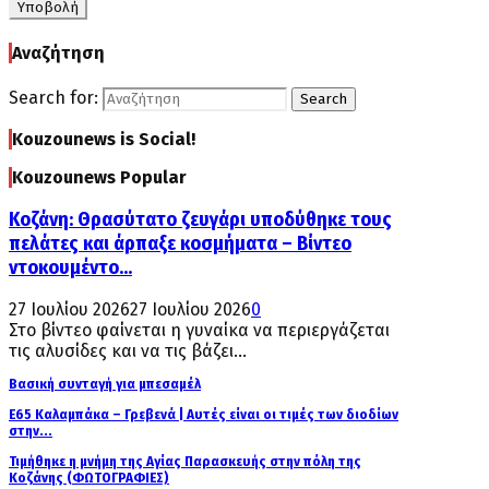
Αναζήτηση
Search for:
Search
Kouzounews is Social!
Kouzounews Popular
Κοζάνη: Θρασύτατο ζευγάρι υποδύθηκε τους
πελάτες και άρπαξε κοσμήματα – Βίντεο
ντοκουμέντο...
27 Ιουλίου 2026
27 Ιουλίου 2026
0
Στο βίντεο φαίνεται η γυναίκα να περιεργάζεται
τις αλυσίδες και να τις βάζει...
Βασική συνταγή για μπεσαμέλ
Ε65 Καλαμπάκα – Γρεβενά | Αυτές είναι οι τιμές των διοδίων
στην...
Τιμήθηκε η μνήμη της Αγίας Παρασκευής στην πόλη της
Κοζάνης (ΦΩΤΟΓΡΑΦΙΕΣ)