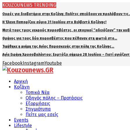
KOUZOUNEWS TRENDING
Ουρές για διαβατήρια στην Κοζάνη: Πολίτες σπεύδουν να προλάβουν τις
Η Έλενα Παπαρίζου αύριο 31 Ιουλίου στο Βελβεντό Κοζάνης!
Μετά τους τρεις νεκρούς πυροσβέστες, οι εποχικοί “αδειάζουν” την κυ
Θρήνος για τους δύο πυροσβέστες που πέθαναν στη φωτιά στο…
Τιμήθηκε η μνήμη της Αγίας Παρασκευής στην πόλη της Κοζάνης…
Αγία Ειρήνη Χρυσοβαλάντου: Εορτάζει σήμερα 28 Ιουλίου – Γιατί αγιάζον
Facebook
Instagram
Youtube
Αρχική
Κοζάνη
Τοπικά Νέα
Οδηγός πόλης – Προτάσεις
Εξορμήσεις
Στιγμιότυπα
Πείτε μας εσείς
Events
Lifestyle