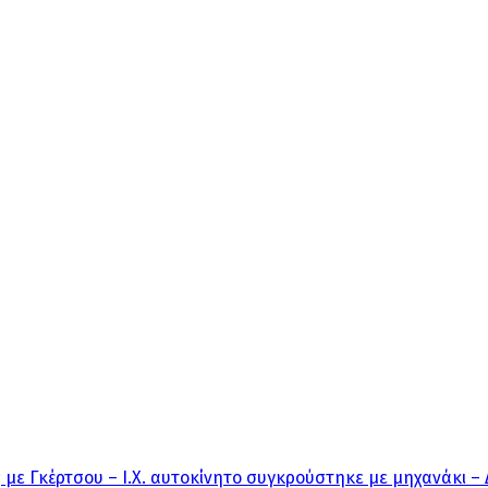
με Γκέρτσου – Ι.Χ. αυτοκίνητο συγκρούστηκε με μηχανάκι – 