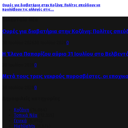
Ουρές για διαβατήρια στην Κοζάνη: Πολίτες σπεύδουν να
προλάβουν τις αλλαγές στις...
Τελευταία Νέα
Ουρές για διαβατήρια στην Κοζάνη: Πολίτες σπεύ
30 Ιουλίου 2026
30 Ιουλίου 2026
0
Η Έλενα Παπαρίζου αύριο 31 Ιουλίου στο Βελβεντ
30 Ιουλίου 2026
0
Μετά τους τρεις νεκρούς πυροσβέστες, οι εποχικ
30 Ιουλίου 2026
0
Δημοφιλείς κατηγορίες
Κοζάνη
(14.064)
Τοπικά Νέα
(12.355)
Γενικά
(8.992)
Highlights
(8.674)