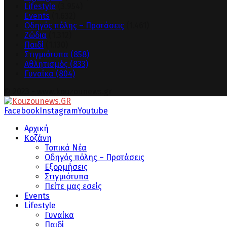
Lifestyle
(3.954)
Events
(1.632)
Οδηγός πόλης – Προτάσεις
(1.461)
Ζώδια
(1.312)
Παιδί
(1.130)
Στιγμιότυπα
(858)
Αθλητισμός
(833)
Γυναίκα
(804)
© 2023 - www.kouzounews.gr
Facebook
Instagram
Youtube
Αρχική
Κοζάνη
Τοπικά Νέα
Οδηγός πόλης – Προτάσεις
Εξορμήσεις
Στιγμιότυπα
Πείτε μας εσείς
Events
Lifestyle
Γυναίκα
Παιδί