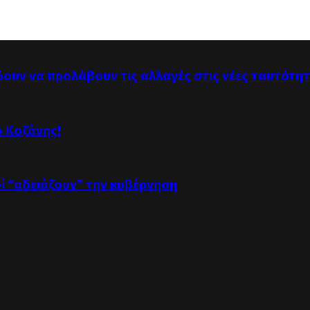
δουν να προλάβουν τις αλλαγές στις νέες ταυτότη
ό Κοζάνης!
οί “αδειάζουν” την κυβέρνηση