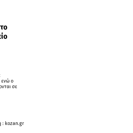
ητο
είο
α
 ενώ ο
ονται σε
 : kozan.gr