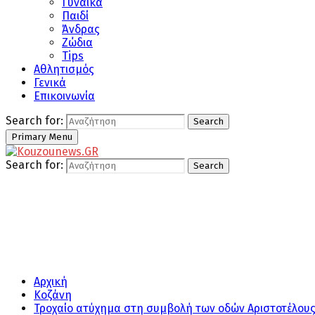
Γυναίκα
Παιδί
Άνδρας
Ζώδια
Tips
Αθλητισμός
Γενικά
Επικοινωνία
Search for:
Search
Primary Menu
Search for:
Search
Αρχική
Κοζάνη
Τροχαίο ατύχημα στη συμβολή των οδών Αριστοτέλους 