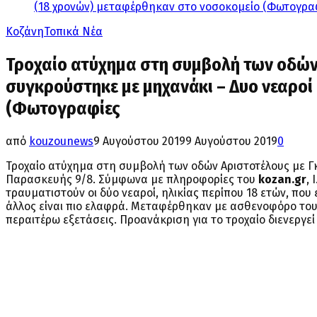
(18 χρονών) μεταφέρθηκαν στο νοσοκομείο (Φωτογρα
Κοζάνη
Τοπικά Νέα
Τροχαίο ατύχημα στη συμβολή των οδών Α
συγκρούστηκε με μηχανάκι – Δυο νεαροί
(Φωτογραφίες
από
kouzounews
9 Αυγούστου 2019
9 Αυγούστου 2019
0
Τροχαίο ατύχημα στη συμβολή των οδών Αριστοτέλους με Γκ
Παρασκευής 9/8. Σύμφωνα με πληροφορίες του
kozan.gr
,
τραυματιστούν οι δύο νεαροί, ηλικίας περίπου 18 ετών, που 
άλλος είναι πιο ελαφρά. Μεταφέρθηκαν με ασθενοφόρο του
περαιτέρω εξετάσεις. Προανάκριση για το τροχαίο διενεργεί