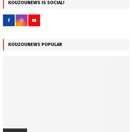
c
KOUZOUNEWS IS SOCIAL!
E
h
f
A
o
r
R
:
C
KOUZOUNEWS POPULAR
H