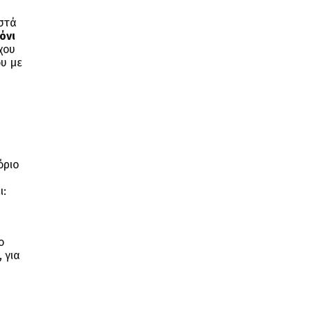
οστά
όνι
χου
ου με
όριο
ι:
ο
 για