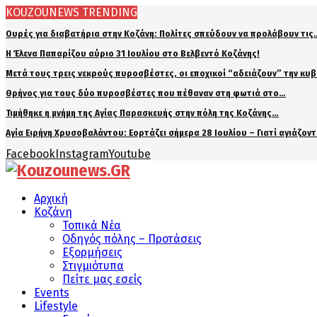
KOUZOUNEWS TRENDING
Ουρές για διαβατήρια στην Κοζάνη: Πολίτες σπεύδουν να προλάβουν τις
Η Έλενα Παπαρίζου αύριο 31 Ιουλίου στο Βελβεντό Κοζάνης!
Μετά τους τρεις νεκρούς πυροσβέστες, οι εποχικοί “αδειάζουν” την κυ
Θρήνος για τους δύο πυροσβέστες που πέθαναν στη φωτιά στο…
Τιμήθηκε η μνήμη της Αγίας Παρασκευής στην πόλη της Κοζάνης…
Αγία Ειρήνη Χρυσοβαλάντου: Εορτάζει σήμερα 28 Ιουλίου – Γιατί αγιάζον
Facebook
Instagram
Youtube
Αρχική
Κοζάνη
Τοπικά Νέα
Οδηγός πόλης – Προτάσεις
Εξορμήσεις
Στιγμιότυπα
Πείτε μας εσείς
Events
Lifestyle