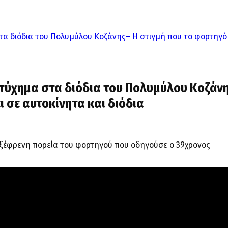
τα διόδια του Πολυμύλου Κοζάνης– Η στιγμή που το φορτηγό
στύχημα στα διόδια του Πολυμύλου Κοζάν
 σε αυτοκίνητα και διόδια
η ξέφρενη πορεία του φορτηγού που οδηγούσε ο 39χρονος