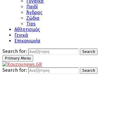
Γυναίκα
Παιδί
Άνδρας
Ζώδια
Tips
Αθλητισμός
Γενικά
Επικοινωνία
Search for:
Search
Primary Menu
Search for:
Search