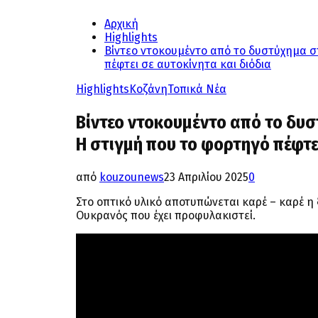
Αρχική
Highlights
Βίντεο ντοκουμέντο από το δυστύχημα σ
πέφτει σε αυτοκίνητα και διόδια
Highlights
Κοζάνη
Τοπικά Νέα
Βίντεο ντοκουμέντο από το δυ
Η στιγμή που το φορτηγό πέφτει
από
kouzounews
23 Απριλίου 2025
0
Στο οπτικό υλικό αποτυπώνεται καρέ – καρέ 
Ουκρανός που έχει προφυλακιστεί.