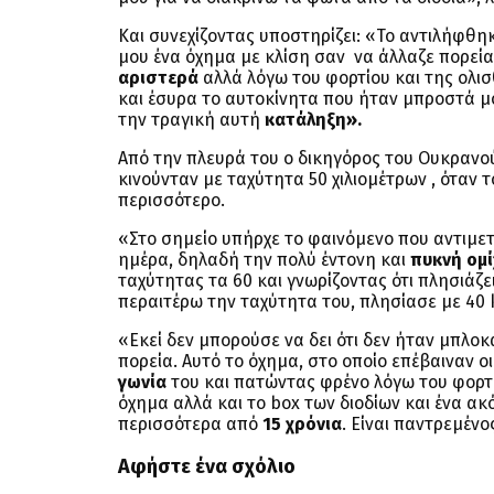
Και συνεχίζοντας υποστηρίζει: «Το αντιλήφθ
μου ένα όχημα με κλίση σαν να άλλαζε πορεί
αριστερά
αλλά λόγω του φορτίου και της ολι
και έσυρα το αυτοκίνητα που ήταν μπροστά μ
την τραγική αυτή
κατάληξη».
Από την πλευρά του ο δικηγόρος του Ουκρανο
κινούνταν με ταχύτητα 50 χιλιομέτρων , όταν τ
περισσότερο.
«Στο σημείο υπήρχε το φαινόμενο που αντιμετώ
ημέρα, δηλαδή την πολύ έντονη και
πυκνή ομί
ταχύτητας τα 60 και γνωρίζοντας ότι πλησιάζε
περαιτέρω την ταχύτητα του, πλησίασε με 40 
«Εκεί δεν μπορούσε να δει ότι δεν ήταν μπλοκ
πορεία. Αυτό το όχημα, στο οποίο επέβαιναν ο
γωνία
του και πατώντας φρένο λόγω του φορτί
όχημα αλλά και το box των διοδίων και ένα ακ
περισσότερα από
15 χρόνια
. Είναι παντρεμένο
Αφήστε ένα σχόλιο