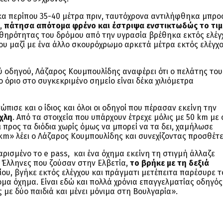
ηκα περίπου 35-40 μέτρα πριν, ταυτόχρονα αντιλήφθηκα μπρ
α,
πάτησα απότομα φρένο και έστριψα ενστικτωδώς το τιμ
σθηρότητας του δρόμου από την υγρασία βρέθηκα εκτός ελέγ
ου μαζί με ένα άλλο σκουρόχρωμο αρκετά μέτρα εκτός ελέγχ
ύ οδηγού, Λάζαρος Κουμπουλίδης αναφέρει ότι ο πελάτης του
ο όριο στο συγκεκριμένο σημείο είναι δέκα χιλιόμετρα
πισε και ο ίδιος και όλοι οι οδηγοί που πέρασαν εκείνη την
χλη
. Από τα στοιχεία που υπάρχουν έτρεχε μόλις με 50 km με 
ι προς τα διόδια χωρίς όμως να μπορεί να τα δει, χαμήλωσε
km» λέει ο Λάζαρος Κουμπουλίδης και συνεχίζοντας προσθέτε
αρισμένο το e pass, και ένα όχημα εκείνη τη στιγμή άλλαζε
ι Έλληνες που ζούσαν στην Ελβετία,
το βρήκε με τη δεξιά
ου, βγήκε εκτός ελέγχου και πράγματι μετέπειτα παρέσυρε τ
όμα όχημα. Είναι εδώ και πολλά χρόνια επαγγελματίας οδηγός,
ς με δύο παιδιά και μένει μόνιμα στη Βουλγαρία».