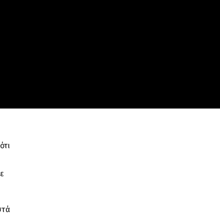
ότι
με
στά