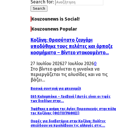
Search for:
Search
Kouzounews is Social!
Kouzounews Popular
Κοζάνη: Θρασύτατο ζευγάρι
υποδύθηκε τους πελάτες και άρπαξε
κοσμήματα – Βίντεο ντοκουμέντο...
27 Ιουλίου 2026
27 Ιουλίου 2026
0
Στο βίντεο φαίνεται η γυναίκα να
περιεργάζεται τις αλυσίδες και να τις
βάζει...
Βασική συνταγή για μπεσαμέλ
Ε65 Καλαμπάκα – Γρεβενά | Αυτές είναι οι τιμές
των διοδίων στην...
Τιμήθηκε η μνήμη της Αγίας Παρασκευής στην πόλη
της Κοζάνης (ΦΩΤΟΓΡΑΦΙΕΣ)
Ουρές για διαβατήρια στην Κοζάνη: Πολίτες
σπεύδουν να προλάβουν τις αλλαγές στις...