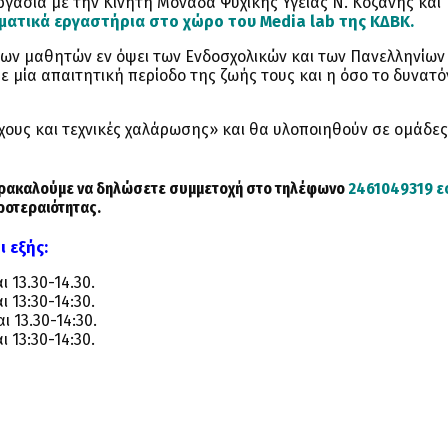
γασία με την Κινητή Μονάδα Ψυχικής Υγείας Ν. Κοζάνης και
ατικά εργαστήρια στο χώρο του Media lab της ΚΔΒΚ.
των μαθητών εν όψει των Ενδοσχολικών και των Πανελληνίων
 μία απαιτητική περίοδο της ζωής τους και η όσο το δυνατό
γχους και τεχνικές χαλάρωσης» και θα υλοποιηθούν σε ομάδες
παρακαλούμε να δηλώσετε συμμετοχή στο τηλέφωνο
2461049319 ε
προτεραιότητας.
ι εξής:
ι 13.30-14.30.
ι 13:30-14:30.
ι 13.30-14:30.
ι 13:30-14:30.