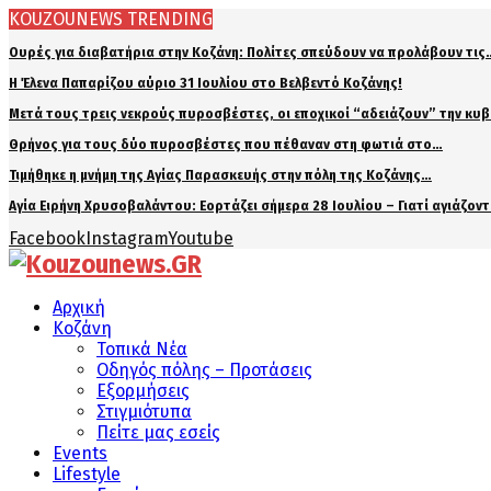
KOUZOUNEWS TRENDING
Ουρές για διαβατήρια στην Κοζάνη: Πολίτες σπεύδουν να προλάβουν τις
Η Έλενα Παπαρίζου αύριο 31 Ιουλίου στο Βελβεντό Κοζάνης!
Μετά τους τρεις νεκρούς πυροσβέστες, οι εποχικοί “αδειάζουν” την κυ
Θρήνος για τους δύο πυροσβέστες που πέθαναν στη φωτιά στο…
Τιμήθηκε η μνήμη της Αγίας Παρασκευής στην πόλη της Κοζάνης…
Αγία Ειρήνη Χρυσοβαλάντου: Εορτάζει σήμερα 28 Ιουλίου – Γιατί αγιάζον
Facebook
Instagram
Youtube
Αρχική
Κοζάνη
Τοπικά Νέα
Οδηγός πόλης – Προτάσεις
Εξορμήσεις
Στιγμιότυπα
Πείτε μας εσείς
Events
Lifestyle