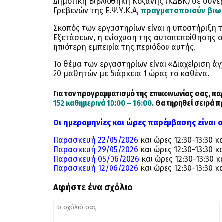
Δημοτική Βιβλιοθήκη Κοζάνης (ΚΔΒΚ) σε συνερ
Γρεβενών της Ε.Ψ.Υ.Κ.Α,
πραγματοποιούν βιωμ
Σκοπός των εργαστηρίων είναι η υποστήριξη 
Εξετάσεων, η ενίσχυση της αυτοπεποίθησης σε
ηπιότερη εμπειρία της περιόδου αυτής.
Το θέμα των εργαστηρίων είναι «Διαχείριση ά
20 μαθητών με διάρκεια 1 ώρας το καθένα.
Για τον προγραμματισμό της επικοινωνίας σας, 
152 καθημερινά 10:00 – 16:00
. Θα τηρηθεί σειρά 
Οι ημερομηνίες και ώρες παρέμβασης είναι ο
Παρασκευή
22/05/2026
και ώρες 12:30-13:30 κα
Παρασκευή
29/05/2026
και ώρες 12:30-13:30 κα
Παρασκευή
05/06/2026
και ώρες 12:30-13:30 κα
Παρασκευή
12/06/2026
και ώρες 12:30-13:30 κα
Αφήστε ένα σχόλιο