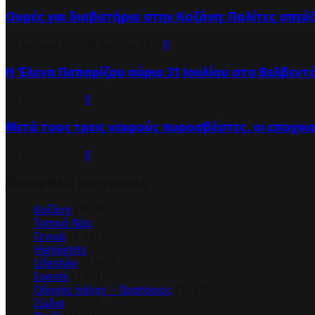
Ουρές για διαβατήρια στην Κοζάνη: Πολίτες σπεύ
30 Ιουλίου 2026
30 Ιουλίου 2026
0
Η Έλενα Παπαρίζου αύριο 31 Ιουλίου στο Βελβεντ
30 Ιουλίου 2026
0
Μετά τους τρεις νεκρούς πυροσβέστες, οι εποχικ
30 Ιουλίου 2026
0
Δημοφιλείς κατηγορίες
Κοζάνη
(14.064)
Τοπικά Νέα
(12.355)
Γενικά
(8.992)
Highlights
(8.674)
Lifestyle
(3.954)
Events
(1.632)
Οδηγός πόλης – Προτάσεις
(1.461)
Ζώδια
(1.312)