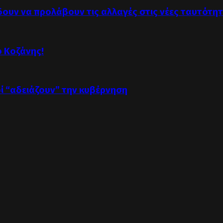
δουν να προλάβουν τις αλλαγές στις νέες ταυτότη
ό Κοζάνης!
οί “αδειάζουν” την κυβέρνηση