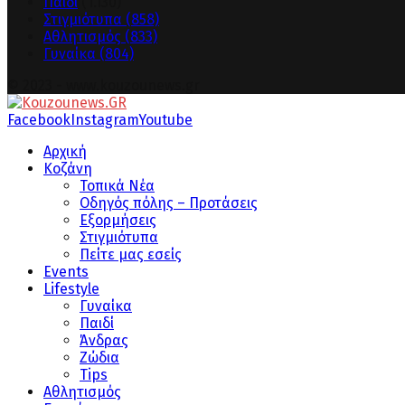
Παιδί
(1.130)
Στιγμιότυπα
(858)
Αθλητισμός
(833)
Γυναίκα
(804)
© 2023 - www.kouzounews.gr
Facebook
Instagram
Youtube
Αρχική
Κοζάνη
Τοπικά Νέα
Οδηγός πόλης – Προτάσεις
Εξορμήσεις
Στιγμιότυπα
Πείτε μας εσείς
Events
Lifestyle
Γυναίκα
Παιδί
Άνδρας
Ζώδια
Tips
Αθλητισμός