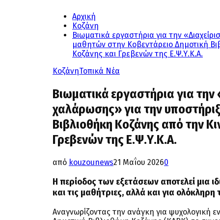
Αρχική
Κοζάνη
Βιωματικά εργαστήρια για την «Διαχείρι
μαθητών στην Κοβεντάρειο Δημοτική Βιβ
Κοζάνης και Γρεβενών της Ε.Ψ.Υ.Κ.Α.
Κοζάνη
Τοπικά Νέα
Βιωματικά εργαστήρια για την «
χαλάρωσης» για την υποστήριξ
Βιβλιοθήκη Κοζάνης από την Κι
Γρεβενών της Ε.Ψ.Υ.Κ.Α.
από
kouzounews
21 Μαΐου 2026
0
Η περίοδος των εξετάσεων αποτελεί μια ιδ
και τις μαθήτριες, αλλά και για ολόκληρη 
Αναγνωρίζοντας την ανάγκη για ψυχολογική 