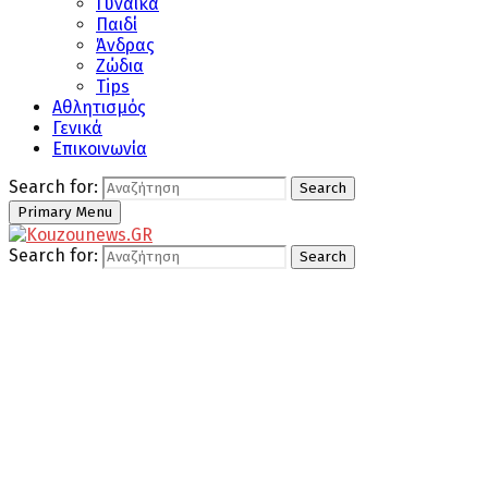
Γυναίκα
Παιδί
Άνδρας
Ζώδια
Tips
Αθλητισμός
Γενικά
Επικοινωνία
Search for:
Search
Primary Menu
Search for:
Search