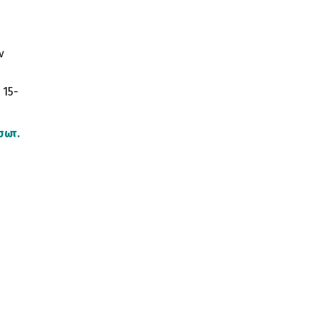
ν
 15-
σωτ.