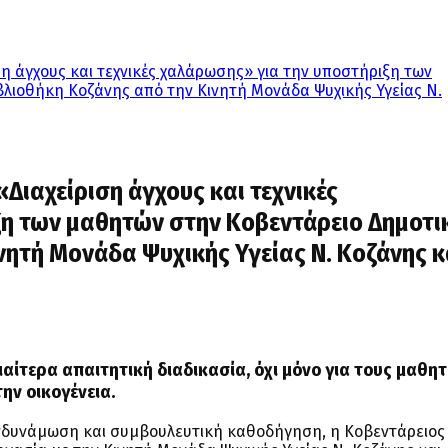
ση άγχους και τεχνικές χαλάρωσης» για την υποστήριξη των
λιοθήκη Κοζάνης από την Κινητή Μονάδα Ψυχικής Υγείας Ν.
Διαχείριση άγχους και τεχνικές
η των μαθητών στην Κοβεντάρειο Δημοτι
νητή Μονάδα Ψυχικής Υγείας Ν. Κοζάνης κ
ιαίτερα απαιτητική διαδικασία, όχι μόνο για τους μαθητ
την οικογένεια.
ενδυνάμωση και συμβουλευτική καθοδήγηση, η Κοβεντάρειος