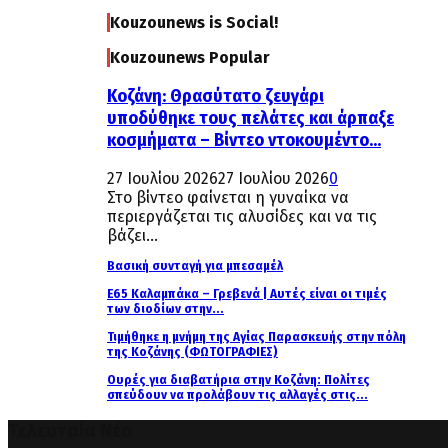
Kouzounews is Social!
Kouzounews Popular
Κοζάνη: Θρασύτατο ζευγάρι
υποδύθηκε τους πελάτες και άρπαξε
κοσμήματα – Βίντεο ντοκουμέντο...
27 Ιουλίου 2026
27 Ιουλίου 2026
0
Στο βίντεο φαίνεται η γυναίκα να
περιεργάζεται τις αλυσίδες και να τις
βάζει...
Βασική συνταγή για μπεσαμέλ
Ε65 Καλαμπάκα – Γρεβενά | Αυτές είναι οι τιμές
των διοδίων στην...
Τιμήθηκε η μνήμη της Αγίας Παρασκευής στην πόλη
της Κοζάνης (ΦΩΤΟΓΡΑΦΙΕΣ)
Ουρές για διαβατήρια στην Κοζάνη: Πολίτες
σπεύδουν να προλάβουν τις αλλαγές στις...
Τελευταία Νέα