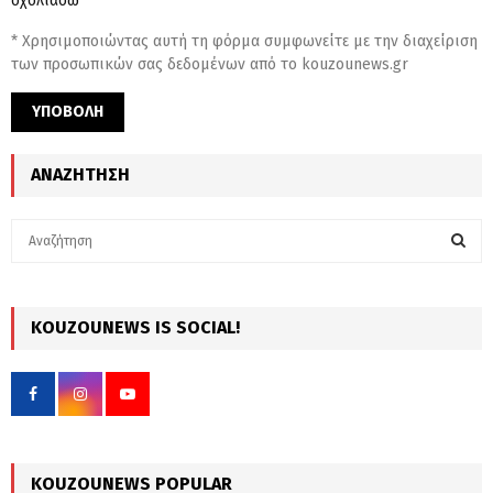
σχολιάσω
* Χρησιμοποιώντας αυτή τη φόρμα συμφωνείτε με την διαχείριση
των προσωπικών σας δεδομένων από το kouzounews.gr
ΑΝΑΖΉΤΗΣΗ
S
e
a
S
r
c
KOUZOUNEWS IS SOCIAL!
E
h
f
A
o
r
R
:
C
KOUZOUNEWS POPULAR