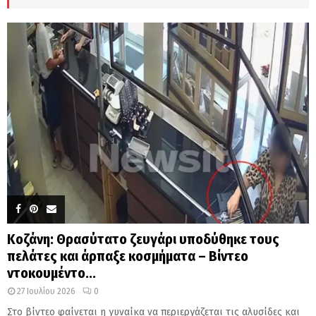
H
Κοζάνη: Θρασύτατο ζευγάρι υποδύθηκε τους
πελάτες και άρπαξε κοσμήματα – Βίντεο
ντοκουμέντο...
27 Ιουλίου 2026
0
Στο βίντεο φαίνεται η γυναίκα να περιεργάζεται τις αλυσίδες και