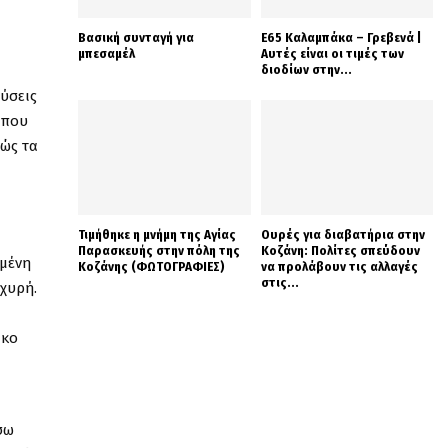
Βασική συνταγή για
Ε65 Καλαμπάκα – Γρεβενά |
μπεσαμέλ
Αυτές είναι οι τιμές των
διοδίων στην...
εύσεις
 που
θώς τα
Τιμήθηκε η μνήμη της Αγίας
Ουρές για διαβατήρια στην
Παρασκευής στην πόλη της
Κοζάνη: Πολίτες σπεύδουν
ωμένη
Κοζάνης (ΦΩΤΟΓΡΑΦΙΕΣ)
να προλάβουν τις αλλαγές
στις...
σχυρή.
ίκο
σω