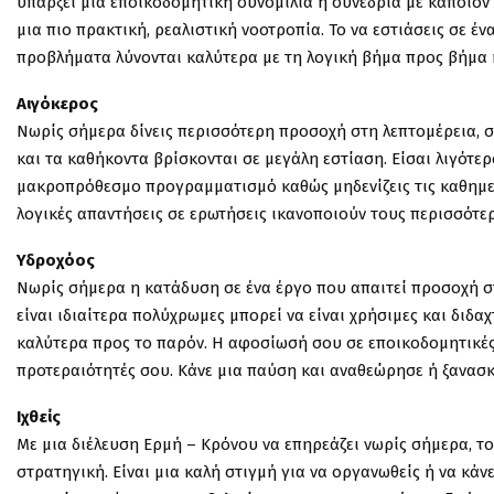
υπάρξει μια εποικοδομητική συνομιλία ή συνεδρία με κάποιον 
μια πιο πρακτική, ρεαλιστική νοοτροπία. Το να εστιάσεις σε έν
προβλήματα λύνονται καλύτερα με τη λογική βήμα προς βήμα 
Αιγόκερος
Νωρίς σήμερα δίνεις περισσότερη προσοχή στη λεπτομέρεια, στ
και τα καθήκοντα βρίσκονται σε μεγάλη εστίαση. Είσαι λιγότερ
μακροπρόθεσμο προγραμματισμό καθώς μηδενίζεις τις καθημερι
λογικές απαντήσεις σε ερωτήσεις ικανοποιούν τους περισσότε
Υδροχόος
Νωρίς σήμερα η κατάδυση σε ένα έργο που απαιτεί προσοχή στη
είναι ιδιαίτερα πολύχρωμες μπορεί να είναι χρήσιμες και διδα
καλύτερα προς το παρόν. Η αφοσίωσή σου σε εποικοδομητικές 
προτεραιότητές σου. Κάνε μια παύση και αναθεώρησε ή ξανασκ
Ιχθείς
Με μια διέλευση Ερμή – Κρόνου να επηρεάζει νωρίς σήμερα, το ε
στρατηγική. Είναι μια καλή στιγμή για να οργανωθείς ή να κάν