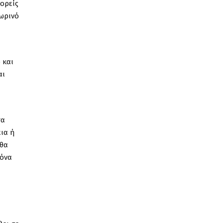
ορείς
σωρινό
 και
αι
τα
εια ή
 θα
κόνα