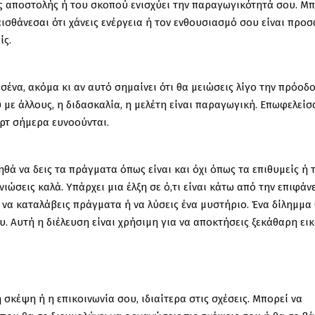
ης αποστολής ή του σκοπού ενισχύει την παραγωγικότητά σου. Μπ
αισθάνεσαι ότι χάνεις ενέργεια ή τον ενθουσιασμό σου είναι προ
ίς.
 σένα, ακόμα κι αν αυτό σημαίνει ότι θα μειώσεις λίγο την πρόοδο
υ με άλλους, η διδασκαλία, η μελέτη είναι παραγωγική. Επωφελείσ
ερτ σήμερα ευνοούνται.
θά να δεις τα πράγματα όπως είναι και όχι όπως τα επιθυμείς ή 
ώσεις καλά. Υπάρχει μια έλξη σε ό,τι είναι κάτω από την επιφάν
να καταλάβεις πράγματα ή να λύσεις ένα μυστήριο. Ένα δίλημμα
ου. Αυτή η διέλευση είναι χρήσιμη για να αποκτήσεις ξεκάθαρη ει
σκέψη ή η επικοινωνία σου, ιδιαίτερα στις σχέσεις. Μπορεί να