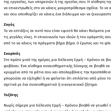
της εργασίας, των υπηρεσιών ή της ηγεσίας σου. Η αίσθηση τ
να επικεντρωθείς στο να κάνεις μακροπρόθεσμα σχέδια. Το να 
και σου υπενθυμίζει να κάνεις ένα διάλειμμα και να ξεκουραστε
Ζυγός
Το να εστιάζεις σε αυτό που είναι εφικτό θα κάνει θαύματα για
τις μεγάλες νίκες. Η επικοινωνία των ιδεών ή του οράματός σο
από το να κάνεις τα πράγματα βήμα βήμα. Ο έρωτας και το φλ
Σκορπιός
Στο πρώτο μισό της ημέρας μια διέλευση Ερμή – Κρόνου σε βοη
φοβάσαι. Ένα αίσθημα συναισθηματικής δύναμης σε βοηθά να νι
κρυμμένο από τα μάτια σου και απολαμβάνεις την προσπάθεια 
μπορούσε να εξελιχθεί ή να φαίνεται ότι επιλύεται από μόνο τ
σχετικά με ένα συναισθηματικό ή οικογενειακό ζήτημα.
Τοξότης
Νωρίς σήμερα μια διέλευση Ερμή – Κρόνου βοηθά να γειωθεί η 