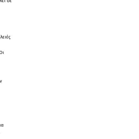
λει σε
λειές
Οι
ν
ια
υ