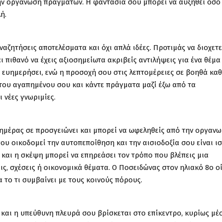
 την οργάνωση πραγμάτων. Η φαντασία σου μπορεί να αυξηθεί όσο
ή.
ναζητήσεις αποτελέσματα και όχι απλά ιδέες. Προτιμάς να διοχετ
αι πιθανό να έχεις αξιοσημείωτα ακριβείς αντιλήψεις για ένα θέμα
α ευημερήσει, ενώ η προσοχή σου στις λεπτομέρειες σε βοηθά κα
ου αγαπημένου σου και κάντε πράγματα μαζί έξω από τα
ι νέες γνωριμίες.
 ημέρας σε προσγειώνει και μπορεί να ωφεληθείς από την οργαν
ου οικοδομεί την αυτοπεποίθηση και την αισιοδοξία σου είναι ι
και η σκέψη μπορεί να επηρεάσει τον τρόπο που βλέπεις μια
ς, σχέσεις ή οικονομικά θέματα. Ο Ποσειδώνας στον ηλιακό 8ο ο
 το τι συμβαίνει με τους κοινούς πόρους.
 και η υπεύθυνη πλευρά σου βρίσκεται στο επίκεντρο, κυρίως μέ