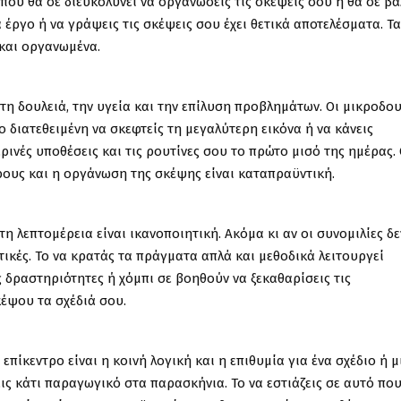
που θα σε διευκολύνει να οργανώσεις τις σκέψεις σου ή θα σε βά
α έργο ή να γράψεις τις σκέψεις σου έχει θετικά αποτελέσματα. Τα
και οργανωμένα.
η δουλειά, την υγεία και την επίλυση προβλημάτων. Οι μικροδου
ο διατεθειμένη να σκεφτείς τη μεγαλύτερη εικόνα ή να κάνεις
νές υποθέσεις και τις ρουτίνες σου το πρώτο μισό της ημέρας. 
ρους και η οργάνωση της σκέψης είναι καταπραϋντική.
 λεπτομέρεια είναι ικανοποιητική. Ακόμα κι αν οι συνομιλίες δε
χτικές. Το να κρατάς τα πράγματα απλά και μεθοδικά λειτουργεί
δραστηριότητες ή χόμπι σε βοηθούν να ξεκαθαρίσεις τις
έψου τα σχέδιά σου.
πίκεντρο είναι η κοινή λογική και η επιθυμία για ένα σχέδιο ή μ
εις κάτι παραγωγικό στα παρασκήνια. Το να εστιάζεις σε αυτό πο