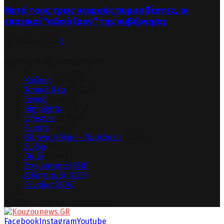
Μετά τους τρεις νεκρούς πυροσβέστες, οι
εποχικοί “αδειάζουν” την κυβέρνηση
30 Ιουλίου 2026
0
Δημοφιλείς κατηγορίες
Κοζάνη
(14.064)
Τοπικά Νέα
(12.355)
Γενικά
(8.992)
Highlights
(8.674)
Lifestyle
(3.954)
Events
(1.632)
Οδηγός πόλης – Προτάσεις
(1.461)
Ζώδια
(1.312)
Παιδί
(1.130)
Στιγμιότυπα
(858)
Αθλητισμός
(833)
Γυναίκα
(804)
© 2023 - www.kouzounews.gr
Facebook
Instagram
Youtube