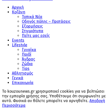
Αρχική
Κοζάνη
Τοπικά Νέα
Οδηγός πόλης – Προτάσεις
Εξορμήσεις
Στιγμιότυπα
Πείτε μας εσείς
Events
Lifestyle
Γυναίκα
Παιδί
Άνδρας
Ζώδια
Tips
Αθλητισμός
Γενικά
Επικοινωνία
Το kouzounews.gr χρησιμοποιεί cookies για να βελτιώσει
την εμπειρία χρήσης σας. Υποθέτουμε ότι συμφωνείτε με
αυτό. Φυσικά αν θέλετε μπορείτε να αρνηθείτε.
Αποδοχή
Περισσότερα