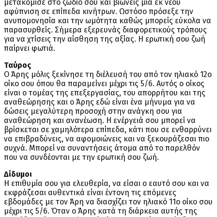
μετακόμισε στο ζώδιό σου και βιώνεις μια εκ νέου
αφύπνιση σε επίπεδα κινήτρων. Ωστόσο πρόσεξε την
ανυπομονησία και την ωμότητα καθώς μπορείς εύκολα να
παρασυρθείς. Σήμερα εξερευνάς διαφορετικούς τρόπους
για να χτίσεις την αίσθηση της αξίας. Η ερωτική σου ζωή
παίρνει φωτιά.
Ταύρος
Ο Άρης μόλις ξεκίνησε τη διέλευσή του από τον ηλιακό 12ο
οίκο σου όπου θα παραμείνει μέχρι τις 5/6. Αυτός ο οίκος
είναι ο τομέας της επεξεργασίας, του απορρήτου και της
αναθεώρησης και ο Άρης εδώ είναι ένα μήνυμα για να
δώσεις μεγαλύτερη προσοχή στην ανάγκη σου για
αναθεώρηση και ανανέωση. Η ενέργειά σου μπορεί να
βρίσκεται σε χαμηλότερα επίπεδα, κάτι που σε ενθαρρύνει
να επιβραδύνεις, να αφομοιώνεις και να ξεκουράζεσαι πιο
συχνά. Μπορεί να συναντήσεις άτομα από το παρελθόν
που να συνδέονται με την ερωτική σου ζωή.
Δίδυμοι
Η επιθυμία σου για ελευθερία, να είσαι ο εαυτό σου και να
εκφράζεσαι αυθεντικά είναι έντονη τις επόμενες
εβδομάδες με τον Άρη να διασχίζει τον ηλιακό 11ο οίκο σου
μέχρι τις 5/6. Όταν ο Άρης κατά τη διάρκεια αυτής της