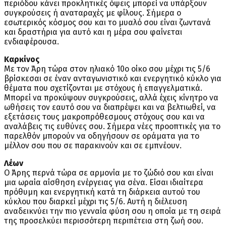
περιόδου κάνει προκλητικές όψεις μπορεί να υπάρξουν
συγκρούσεις ή αναταραχές με φίλους. Σήμερα ο
εσωτερικός κόσμος σου και το μυαλό σου είναι ζωντανά
και δραστήρια για αυτό και η μέρα σου φαίνεται
ενδιαφέρουσα.
Καρκίνος
Με τον Άρη τώρα στον ηλιακό 10ο οίκο σου μέχρι τις 5/6
βρίσκεσαι σε έναν ανταγωνιστικό και ενεργητικό κύκλο για
θέματα που σχετίζονται με στόχους ή επαγγελματικά.
Μπορεί να προκύψουν συγκρούσεις, αλλά έχεις κίνητρο να
ωθήσεις τον εαυτό σου να διαπρέψει και να βελτιωθεί, να
εξετάσεις τους μακροπρόθεσμους στόχους σου και να
αναλάβεις τις ευθύνες σου. Σήμερα νέες προοπτικές για το
παρελθόν μπορούν να οδηγήσουν σε οράματα για το
μέλλον σου που σε παρακινούν και σε εμπνέουν.
Λέων
Ο Άρης περνά τώρα σε αρμονία με το ζώδιό σου και είναι
μια ωραία αίσθηση ενέργειας για σένα. Είσαι ιδιαίτερα
πρόθυμη και ενεργητική κατά τη διάρκεια αυτού του
κύκλου που διαρκεί μέχρι τις 5/6. Αυτή η διέλευση
αναδεικνύει την πιο γενναία φύση σου η οποία με τη σειρά
της προσελκύει περισσότερη περιπέτεια στη ζωή σου.