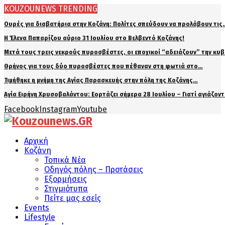
KOUZOUNEWS TRENDING
Ουρές για διαβατήρια στην Κοζάνη: Πολίτες σπεύδουν να προλάβουν τις
Η Έλενα Παπαρίζου αύριο 31 Ιουλίου στο Βελβεντό Κοζάνης!
Μετά τους τρεις νεκρούς πυροσβέστες, οι εποχικοί “αδειάζουν” την κυ
Θρήνος για τους δύο πυροσβέστες που πέθαναν στη φωτιά στο…
Τιμήθηκε η μνήμη της Αγίας Παρασκευής στην πόλη της Κοζάνης…
Αγία Ειρήνη Χρυσοβαλάντου: Εορτάζει σήμερα 28 Ιουλίου – Γιατί αγιάζον
Facebook
Instagram
Youtube
Αρχική
Κοζάνη
Τοπικά Νέα
Οδηγός πόλης – Προτάσεις
Εξορμήσεις
Στιγμιότυπα
Πείτε μας εσείς
Events
Lifestyle