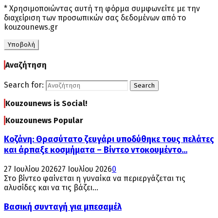
* Χρησιμοποιώντας αυτή τη φόρμα συμφωνείτε με την
διαχείριση των προσωπικών σας δεδομένων από το
kouzounews.gr
Αναζήτηση
Search for:
Search
Kouzounews is Social!
Kouzounews Popular
Κοζάνη: Θρασύτατο ζευγάρι υποδύθηκε τους πελάτες
και άρπαξε κοσμήματα – Βίντεο ντοκουμέντο...
27 Ιουλίου 2026
27 Ιουλίου 2026
0
Στο βίντεο φαίνεται η γυναίκα να περιεργάζεται τις
αλυσίδες και να τις βάζει...
Βασική συνταγή για μπεσαμέλ