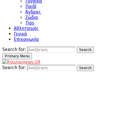
Γυναίκα
Παιδί
Άνδρας
Ζώδια
Tips
Αθλητισμός
Γενικά
Επικοινωνία
Search for:
Search
Primary Menu
Search for:
Search