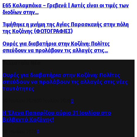
Ε65 Καλαμπάκα – Γρεβενά | Αυτές είναι οι τιμές των
διοδίων στην...
Τιμήθηκε η μνήμη της Αγίας Παρασκευής στην πόλη
της Κοζάνης (ΦΩΤΟΓΡΑΦΙΕΣ)
Ουρές για διαβατήρια στην Κοζάνη: Πολίτες
σπεύδουν να προλάβουν τις αλλαγές στις...
Τελευταία Νέα
Ουρές για διαβατήρια στην Κοζάνη: Πολίτες
σπεύδουν να προλάβουν τις αλλαγές στις νέες
ταυτότητες
30 Ιουλίου 2026
30 Ιουλίου 2026
0
Η Έλενα Παπαρίζου αύριο 31 Ιουλίου στο
Βελβεντό Κοζάνης!
30 Ιουλίου 2026
0