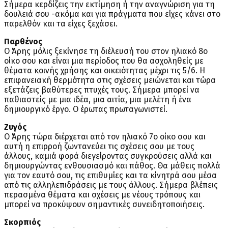
Σήμερα κερδίζεις την εκτίμηση ή την αναγνώριση για τη
δουλειά σου -ακόμα και για πράγματα που είχες κάνει στο
παρελθόν και τα είχες ξεχάσει.
Παρθένος
Ο Άρης μόλις ξεκίνησε τη διέλευσή του στον ηλιακό 8ο
οίκο σου και είναι μια περίοδος που θα ασχοληθείς με
θέματα κοινής χρήσης και οικειότητας μέχρι τις 5/6. Η
επιφανειακή θερμότητα στις σχέσεις μειώνεται και τώρα
εξετάζεις βαθύτερες πτυχές τους. Σήμερα μπορεί να
παθιαστείς με μια ιδέα, μια αιτία, μια μελέτη ή ένα
δημιουργικό έργο. Ο έρωτας πρωταγωνιστεί.
Ζυγός
Ο Άρης τώρα διέρχεται από τον ηλιακό 7ο οίκο σου και
αυτή η επιρροή ζωντανεύει τις σχέσεις σου με τους
άλλους, καμιά φορά διεγείροντας συγκρούσεις αλλά και
δημιουργώντας ενθουσιασμό και πάθος. Θα μάθεις πολλά
για τον εαυτό σου, τις επιθυμίες και τα κίνητρά σου μέσα
από τις αλληλεπιδράσεις με τους άλλους. Σήμερα βλέπεις
περασμένα θέματα και σχέσεις με νέους τρόπους και
μπορεί να προκύψουν σημαντικές συνειδητοποιήσεις.
Σκορπιός