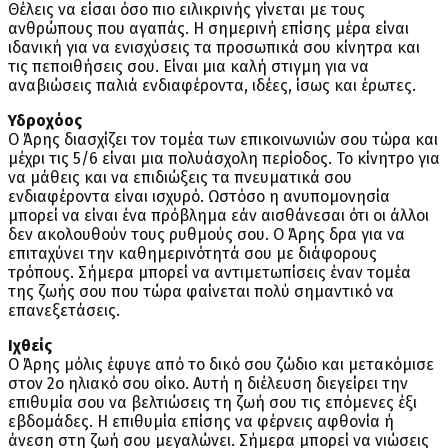
Θέλεις να είσαι όσο πιο ειλικρινής γίνεται με τους
ανθρώπους που αγαπάς. Η σημερινή επίσης μέρα είναι
ιδανική για να ενισχύσεις τα προσωπικά σου κίνητρα και
τις πεποιθήσεις σου. Είναι μια καλή στιγμη για να
αναβιώσεις παλιά ενδιαφέροντα, ιδέες, ίσως και έρωτες.
Υδροχόος
Ο Άρης διασχίζει τον τομέα των επικοινωνιών σου τώρα και
μέχρι τις 5/6 είναι μια πολυάσχολη περίοδος. Το κίνητρο για
να μάθεις και να επιδιώξεις τα πνευματικά σου
ενδιαφέροντα είναι ισχυρό. Ωστόσο η ανυπομονησία
μπορεί να είναι ένα πρόβλημα εάν αισθάνεσαι ότι οι άλλοι
δεν ακολουθούν τους ρυθμούς σου. Ο Άρης δρα για να
επιταχύνει την καθημερινότητά σου με διάφορους
τρόπους. Σήμερα μπορεί να αντιμετωπίσεις έναν τομέα
της ζωής σου που τώρα φαίνεται πολύ σημαντικό να
επανεξετάσεις.
Ιχθείς
Ο Άρης μόλις έφυγε από το δικό σου ζώδιο και μετακόμισε
στον 2ο ηλιακό σου οίκο. Αυτή η διέλευση διεγείρει την
επιθυμία σου να βελτιώσεις τη ζωή σου τις επόμενες έξι
εβδομάδες. Η επιθυμία επίσης να φέρνεις αφθονία ή
άνεση στη ζωή σου μεγαλώνει. Σήμερα μπορεί να νιώσεις