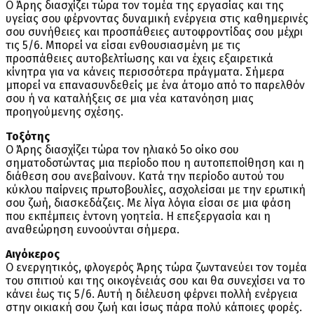
Ο Άρης διασχίζει τώρα τον τομέα της εργασίας και της
υγείας σου φέρνοντας δυναμική ενέργεια στις καθημερινές
σου συνήθειες και προσπάθειες αυτοφροντίδας σου μέχρι
τις 5/6. Μπορεί να είσαι ενθουσιασμένη με τις
προσπάθειες αυτοβελτίωσης και να έχεις εξαιρετικά
κίνητρα για να κάνεις περισσότερα πράγματα. Σήμερα
μπορεί να επανασυνδεθείς με ένα άτομο από το παρελθόν
σου ή να καταλήξεις σε μια νέα κατανόηση μιας
προηγούμενης σχέσης.
Τοξότης
Ο Άρης διασχίζει τώρα τον ηλιακό 5ο οίκο σου
σηματοδοτώντας μια περίοδο που η αυτοπεποίθηση και η
διάθεση σου ανεβαίνουν. Κατά την περίοδο αυτού του
κύκλου παίρνεις πρωτοβουλίες, ασχολείσαι με την ερωτική
σου ζωή, διασκεδάζεις. Με λίγα λόγια είσαι σε μια φάση
που εκπέμπεις έντονη γοητεία. Η επεξεργασία και η
αναθεώρηση ευνοούνται σήμερα.
Αιγόκερος
Ο ενεργητικός, φλογερός Άρης τώρα ζωντανεύει τον τομέα
του σπιτιού και της οικογένειάς σου και θα συνεχίσει να το
κάνει έως τις 5/6. Αυτή η διέλευση φέρνει πολλή ενέργεια
στην οικιακή σου ζωή και ίσως πάρα πολύ κάποιες φορές.