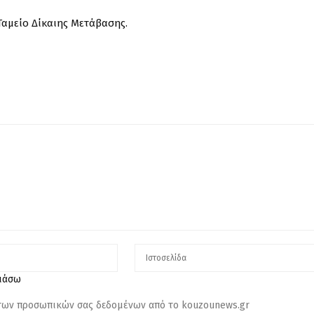
Ταμείο Δίκαιης Μετάβασης.
λιάσω
 των προσωπικών σας δεδομένων από το kouzounews.gr