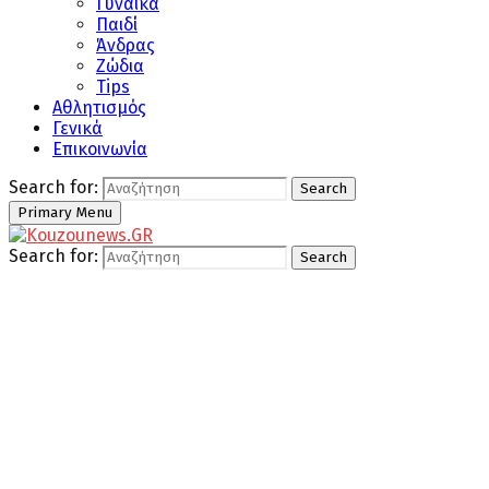
Γυναίκα
Παιδί
Άνδρας
Ζώδια
Tips
Αθλητισμός
Γενικά
Επικοινωνία
Search for:
Search
Primary Menu
Search for:
Search