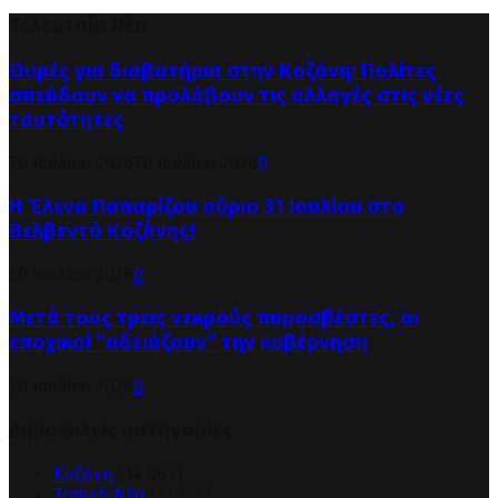
Τελευταία Νέα
Ουρές για διαβατήρια στην Κοζάνη: Πολίτες
σπεύδουν να προλάβουν τις αλλαγές στις νέες
ταυτότητες
30 Ιουλίου 2026
30 Ιουλίου 2026
0
Η Έλενα Παπαρίζου αύριο 31 Ιουλίου στο
Βελβεντό Κοζάνης!
30 Ιουλίου 2026
0
Μετά τους τρεις νεκρούς πυροσβέστες, οι
εποχικοί “αδειάζουν” την κυβέρνηση
30 Ιουλίου 2026
0
Δημοφιλείς κατηγορίες
Κοζάνη
(14.064)
Τοπικά Νέα
(12.355)