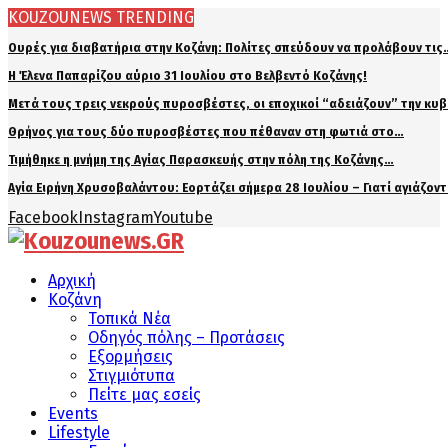
KOUZOUNEWS TRENDING
Ουρές για διαβατήρια στην Κοζάνη: Πολίτες σπεύδουν να προλάβουν τις
Η Έλενα Παπαρίζου αύριο 31 Ιουλίου στο Βελβεντό Κοζάνης!
Μετά τους τρεις νεκρούς πυροσβέστες, οι εποχικοί “αδειάζουν” την κυ
Θρήνος για τους δύο πυροσβέστες που πέθαναν στη φωτιά στο…
Τιμήθηκε η μνήμη της Αγίας Παρασκευής στην πόλη της Κοζάνης…
Αγία Ειρήνη Χρυσοβαλάντου: Εορτάζει σήμερα 28 Ιουλίου – Γιατί αγιάζον
Facebook
Instagram
Youtube
Αρχική
Κοζάνη
Τοπικά Νέα
Οδηγός πόλης – Προτάσεις
Εξορμήσεις
Στιγμιότυπα
Πείτε μας εσείς
Events
Lifestyle