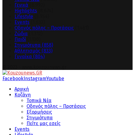
Γενικά
(8.992)
Highlights
(8.674)
Lifestyle
(3.954)
Events
(1.632)
Οδηγός πόλης – Προτάσεις
(1.461)
Ζώδια
(1.312)
Παιδί
(1.130)
Στιγμιότυπα
(858)
Αθλητισμός
(833)
Γυναίκα
(804)
© 2023 - www.kouzounews.gr
Facebook
Instagram
Youtube
Αρχική
Κοζάνη
Τοπικά Νέα
Οδηγός πόλης – Προτάσεις
Εξορμήσεις
Στιγμιότυπα
Πείτε μας εσείς
Events
Lifestyle