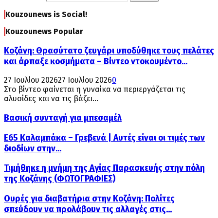
Kouzounews is Social!
Kouzounews Popular
Κοζάνη: Θρασύτατο ζευγάρι υποδύθηκε τους πελάτες
και άρπαξε κοσμήματα – Βίντεο ντοκουμέντο...
27 Ιουλίου 2026
27 Ιουλίου 2026
0
Στο βίντεο φαίνεται η γυναίκα να περιεργάζεται τις
αλυσίδες και να τις βάζει...
Βασική συνταγή για μπεσαμέλ
Ε65 Καλαμπάκα – Γρεβενά | Αυτές είναι οι τιμές των
διοδίων στην...
Τιμήθηκε η μνήμη της Αγίας Παρασκευής στην πόλη
της Κοζάνης (ΦΩΤΟΓΡΑΦΙΕΣ)
Ουρές για διαβατήρια στην Κοζάνη: Πολίτες
σπεύδουν να προλάβουν τις αλλαγές στις...