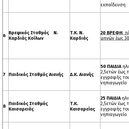
εκπαίδευση
Βρεφικός Σταθμός Ν.
Τ.Κ. Ν.
20 ΒΡΕΦΗ
ηλ
6
Καρδιάς Κοίλων
Καρδιάς
μηνών έως 3
50 ΠΑΙΔΙΑ
ηλ
2,5ετών έως 
7
Παιδικός Σταθμός Αιανής
Δ.Κ. Αιανής
εγγραφής το
νηπιαγωγείο
25 ΠΑΙΔΙΑ
ηλι
Παιδικός Σταθμός
Τ.Κ.
2,5ετών έως τ
8
Καισαρειάς
Καισαρείας
εγγραφής το
νηπιαγωγείο