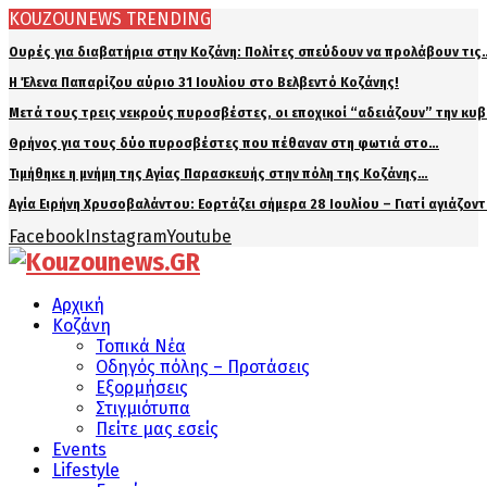
KOUZOUNEWS TRENDING
Ουρές για διαβατήρια στην Κοζάνη: Πολίτες σπεύδουν να προλάβουν τις
Η Έλενα Παπαρίζου αύριο 31 Ιουλίου στο Βελβεντό Κοζάνης!
Μετά τους τρεις νεκρούς πυροσβέστες, οι εποχικοί “αδειάζουν” την κυ
Θρήνος για τους δύο πυροσβέστες που πέθαναν στη φωτιά στο…
Τιμήθηκε η μνήμη της Αγίας Παρασκευής στην πόλη της Κοζάνης…
Αγία Ειρήνη Χρυσοβαλάντου: Εορτάζει σήμερα 28 Ιουλίου – Γιατί αγιάζον
Facebook
Instagram
Youtube
Αρχική
Κοζάνη
Τοπικά Νέα
Οδηγός πόλης – Προτάσεις
Εξορμήσεις
Στιγμιότυπα
Πείτε μας εσείς
Events
Lifestyle