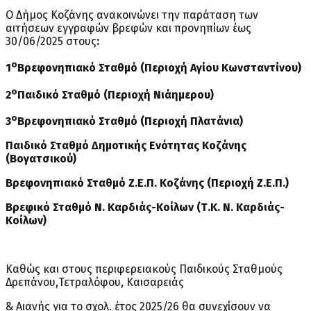
Ο Δήμος Κοζάνης ανακοινώνει την παράταση των
αιτήσεων εγγραφών βρεφών και προνηπίων έως
30/06/2025 στους
:
ο
1
Βρεφονηπιακό Σταθμό (Περιοχή Αγίου Κωνσταντίνου)
ο
2
Παιδικό Σταθμό (Περιοχή Νιάημερου)
ο
3
Βρεφονηπιακό Σταθμό (Περιοχή Πλατάνια)
Παιδικό Σταθμό Δημοτικής Ενότητας Κοζάνης
(Βογατσικού)
Βρεφονηπιακό Σταθμό Ζ.Ε.Π. Κοζάνης (Περιοχή Ζ.Ε.Π.)
Βρεφικό Σταθμό Ν. Καρδιάς-Κοίλων (Τ.Κ. Ν. Καρδιάς-
Κοίλων)
Καθώς και στους περιφερειακούς Παιδικούς Σταθμούς
Δρεπάνου,Τετραλόφου, Καισαρειάς
& Αιανής για το σχολ. έτος 2025/26 θα συνεχίσουν να