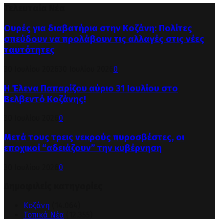
Τελευταία Νέα
Ουρές για διαβατήρια στην Κοζάνη: Πολίτες
σπεύδουν να προλάβουν τις αλλαγές στις νέες
ταυτότητες
30 Ιουλίου 2026
30 Ιουλίου 2026
0
Η Έλενα Παπαρίζου αύριο 31 Ιουλίου στο
Βελβεντό Κοζάνης!
30 Ιουλίου 2026
0
Μετά τους τρεις νεκρούς πυροσβέστες, οι
εποχικοί “αδειάζουν” την κυβέρνηση
30 Ιουλίου 2026
0
Δημοφιλείς κατηγορίες
Κοζάνη
(14.064)
Τοπικά Νέα
(12.355)