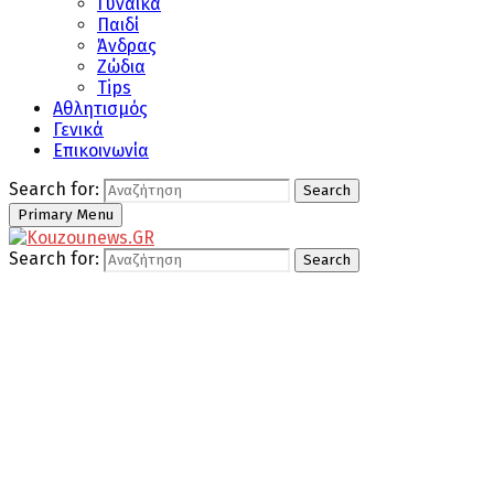
Γυναίκα
Παιδί
Άνδρας
Ζώδια
Tips
Αθλητισμός
Γενικά
Επικοινωνία
Search for:
Search
Primary Menu
Search for:
Search