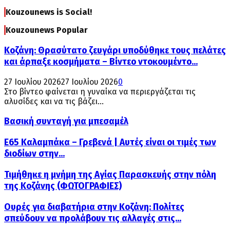
Kouzounews is Social!
Kouzounews Popular
Κοζάνη: Θρασύτατο ζευγάρι υποδύθηκε τους πελάτες
και άρπαξε κοσμήματα – Βίντεο ντοκουμέντο...
27 Ιουλίου 2026
27 Ιουλίου 2026
0
Στο βίντεο φαίνεται η γυναίκα να περιεργάζεται τις
αλυσίδες και να τις βάζει...
Βασική συνταγή για μπεσαμέλ
Ε65 Καλαμπάκα – Γρεβενά | Αυτές είναι οι τιμές των
διοδίων στην...
Τιμήθηκε η μνήμη της Αγίας Παρασκευής στην πόλη
της Κοζάνης (ΦΩΤΟΓΡΑΦΙΕΣ)
Ουρές για διαβατήρια στην Κοζάνη: Πολίτες
σπεύδουν να προλάβουν τις αλλαγές στις...