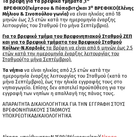
Τα βρέφη για τα βρεφικά τμήματα ,1
ο
ΒΡΕΦΙΚΟ(Γκέρτσου & Πόποβιτς)και 3
ΒΡΕΦΙΚΟ(Ελένης
Μήλιου & Σινοπούλου γωνία)
να είναι ηλικίας από 18
μηνών έως 2,5 ετών κατά την ημερομηνία έναρξης
λειτουργίας του Σταθμού (το μήνα Σεπτέμβριο).
Για το βρεφικό τμήμα του Βρεφονηπιακού Σταθμού ΖΕΠ
και για το βρεφικά τμήματα του Βρεφικού Σταθμού
Κοίλων-Ν.Καρδιάς
τα βρέφη να είναι από 6 μηνών έως 2,5
ετών κατά την ημερομηνία έναρξης λειτουργίας του
Σταθμού(το μήνα Σεπτέμβριο).
Τα νήπια
να είναι ηλικίας από 2,5 ετών κατά την
ημερομηνία έναρξης λειτουργίας του Σταθμού (κατά το
μήνα Σεπτέμβριο), έως την ηλικία εγγραφής τους στο
νηπιαγωγείο. Επίσης δεν αποτελεί προϋπόθεση για την
εγγραφή των νηπίων η απαλλαγή της πάνας τους.
ΑΠΑΡΑΙΤΗΤΑ ΔΙΚΑΙΟΛΟΓΗΤΙΚΑ ΓΙΑ ΤΗΝ ΕΓΓΡΑΦΗ ΣΤΟΥΣ
ΒΡΕΦΟΝΗΠΙΑΚΟΥΣ ΣΤΑΘΜΟΥΣ
ΥΠΟΧΡΕΩΤΙΚΑΔΙΚΑΙΟΛΟΓΗΤΙΚΑ