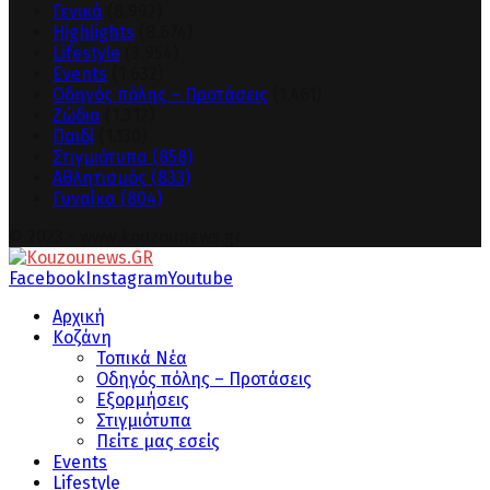
Γενικά
(8.992)
Highlights
(8.674)
Lifestyle
(3.954)
Events
(1.632)
Οδηγός πόλης – Προτάσεις
(1.461)
Ζώδια
(1.312)
Παιδί
(1.130)
Στιγμιότυπα
(858)
Αθλητισμός
(833)
Γυναίκα
(804)
© 2023 - www.kouzounews.gr
Facebook
Instagram
Youtube
Αρχική
Κοζάνη
Τοπικά Νέα
Οδηγός πόλης – Προτάσεις
Εξορμήσεις
Στιγμιότυπα
Πείτε μας εσείς
Events
Lifestyle