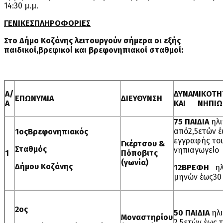
14:30 μ.μ.
ΓΕΝΙΚΕΣΠΛΗΡΟΦΟΡΙΕΣ
Στο Δήμο Κοζάνης λειτουργούν σήμερα οι εξής
παιδικοί,βρεφικοί και βρεφονηπιακοί σταθμοί:
Α/
ΔΥΝΑΜΙΚΟΤΗ
ΕΠΩΝΥΜΙΑ
ΔΙΕΥΘΥΝΣΗ
Α
ΚΑΙ ΝΗΠΙΩ
75 ΠΑΙΔΙΑ
ηλι
από2,5ετών έ
1οςΒρεφονηπιακός
εγγραφής το
Γκέρτσου &
Σταθμός
νηπιαγωγείο
1
Πόποβιτς
(γωνία)
Δήμου Κοζάνης
12ΒΡΕΦΗ
ηλι
μηνών έως30
2ος
50 ΠΑΙΔΙΑ
ηλ
Μοναστηρίου
2,5ετών έως τ