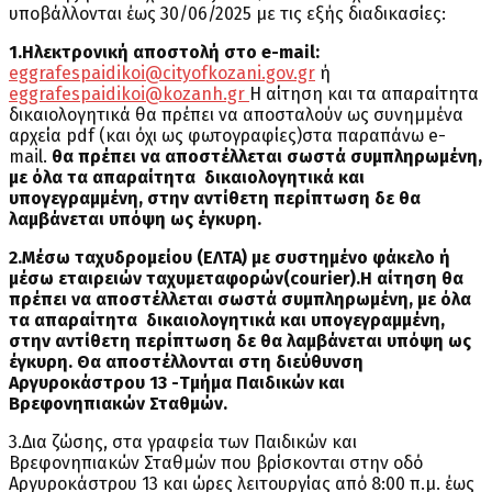
υποβάλλονται έως 30/06/2025 με τις εξής διαδικασίες:
1.Ηλεκτρονική αποστολή στο e-mail:
eggrafespaidikoi@cityofkozani.gov.gr
ή
eggrafespaidikoi@kozanh.gr
Η αίτηση και τα απαραίτητα
δικαιολογητικά θα πρέπει να αποσταλούν ως συνημμένα
αρχεία pdf (και όχι ως φωτογραφίες)στα παραπάνω e-
mail.
θα πρέπει να αποστέλλεται σωστά
συμπληρωμένη,
με όλα τα απαραίτητα δικαιολογητικά και
υπογεγραμμένη, στην αντίθετη περίπτωση δε θα
λαμβάνεται υπόψη ως έγκυρη.
2.Μέσω ταχυδρομείου (ΕΛΤΑ) με συστημένο φάκελο ή
μέσω εταιρειών ταχυμεταφορών(courier).Η αίτηση θα
πρέπει να αποστέλλεται σωστά
συμπληρωμένη, με όλα
τα απαραίτητα δικαιολογητικά και υπογεγραμμένη,
στην αντίθετη περίπτωση δε θα λαμβάνεται υπόψη ως
έγκυρη.
Θα αποστέλλονται στη διεύθυνση
Αργυροκάστρου 13 -Τμήμα Παιδικών και
Βρεφονηπιακών Σταθμών.
3.Δια ζώσης, στα γραφεία των Παιδικών και
Βρεφονηπιακών Σταθμών που βρίσκονται στην οδό
Αργυροκάστρου 13 και ώρες λειτουργίας από 8:00 π.μ. έως