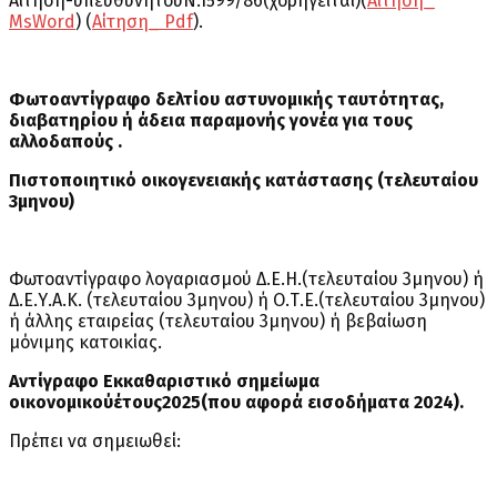
Αίτηση-υπεύθυνητουΝ.1599/86(χορηγείται)(
Αίτηση_
MsWord
) (
Αίτηση_ Pdf
).
Φωτοαντίγραφο δελτίου αστυνομικής ταυτότητας,
διαβατηρίου ή άδεια παραμονής γονέα για τους
αλλοδαπούς .
Πιστοποιητικό οικογενειακής κατάστασης (τελευταίου
3μηνου)
Φωτοαντίγραφο λογαριασμού Δ.Ε.Η.(τελευταίου 3μηνου) ή
Δ.Ε.Υ.Α.Κ. (τελευταίου 3μηνου) ή Ο.Τ.Ε.(τελευταίου 3μηνου)
ή άλλης εταιρείας (τελευταίου 3μηνου) ή βεβαίωση
μόνιμης κατοικίας.
Αντίγραφο Εκκαθαριστικό σημείωμα
οικονομικούέτους2025(που αφορά εισοδήματα 2024).
Πρέπει να σημειωθεί: