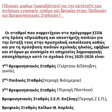
(
Πίνακας μορίων (μοριοδότηση) για την κατάταξη των
αιτήσεων εγγραφής νηπίων και βρεφών στους Παιδικούς
και Βρεφονηπιακούς Σταθμούς
)
Οι σταθμοί που συμμετέχουν στο πρόγραμμα ΕΣΠΑ
στη δράση «Προώθηση και υποστήριξη παιδιών για
την ένταξή τους στην προσχολική εκπαίδευση καθώς
και για τη πρόσβαση παιδιών σχολικής ηλικίας, εφήβων
και ατόμων με αναπηρία σε υπηρεσίες δημιουργικής
απασχόλησης» κατά το σχολικό έτος 2025-2026 είναι
:
ος
1
Βρεφονηπιακός Σταθμός
(Γκέρτσου &Πόποβιτς
γωνία),
ος
2
Παιδικός Σταθμός
(περιοχή Νιάημερου)
ος
3
Βρεφονηπιακός Σταθμός
(Περιοχή Πλατάνια)
Βρεφονηπιακός Σταθμός Ζ.Ε.Π. Κοζάνης
(Περιοχή Ζ.Ε.Π.)
,
Βρεφικός Σταθμός Κοίλων-Ν. Καρδιάς