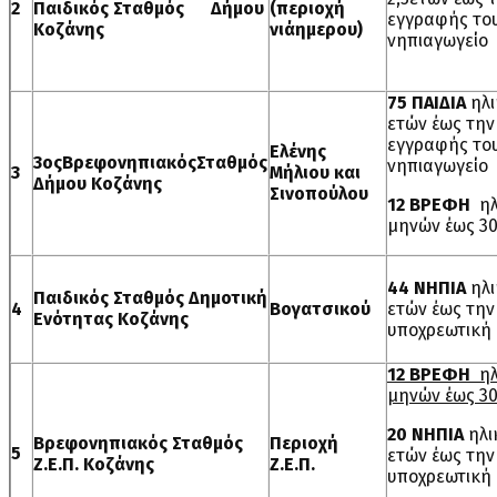
2
Παιδικός Σταθμός Δήμου
(περιοχή
εγγραφής το
Κοζάνης
νιάημερου)
νηπιαγωγείο
75 ΠΑΙΔΙΑ
ηλι
ετών έως την
εγγραφής το
Ελένης
3οςΒρεφονηπιακόςΣταθμός
νηπιαγωγείο
3
Μήλιου και
Δήμου Κοζάνης
Σινοπούλου
12 ΒΡΕΦΗ
ηλ
μηνών έως 3
44 ΝΗΠΙΑ
ηλι
Παιδικός Σταθμός Δημοτική
4
Βογατσικού
ετών έως την
Ενότητας Κοζάνης
υποχρεωτική
12 ΒΡΕΦΗ
ηλ
μηνών έως 3
20 ΝΗΠΙΑ
ηλι
Βρεφονηπιακός Σταθμός
Περιοχή
5
ετών έως την
Ζ.Ε.Π. Κοζάνης
Ζ.Ε.Π.
υποχρεωτική