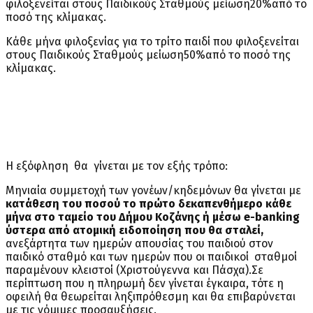
φιλοξενείται στους Παιδικούς Σταθμούς μείωση20%από το
ποσό της κλίμακας.
Κάθε μήνα φιλοξενίας για το τρίτο παιδί που φιλοξενείται
στους Παιδικούς Σταθμούς μείωση50%από το ποσό της
κλίμακας.
Η εξόφληση θα γίνεται με τον εξής τρόπο:
Μηνιαία συμμετοχή των γονέων/κηδεμόνων θα γίνεται με
κατάθεση του ποσού το πρώτο δεκαπενθήμερο κάθε
μήνα στο ταμείο του Δήμου Κοζάνης ή μέσω e-banking
ύστερα από ατομική ειδοποίηση που θα σταλεί,
ανεξάρτητα των ημερών απουσίας του παιδιού στον
παιδικό σταθμό και των ημερών που οι παιδικοί σταθμοί
παραμένουν κλειστοί (Χριστούγεννα και Πάσχα).Σε
περίπτωση που η πληρωμή δεν γίνεται έγκαιρα, τότε η
οφειλή θα θεωρείται ληξιπρόθεσμη και θα επιβαρύνεται
με τις νόμιμες προσαυξήσεις.