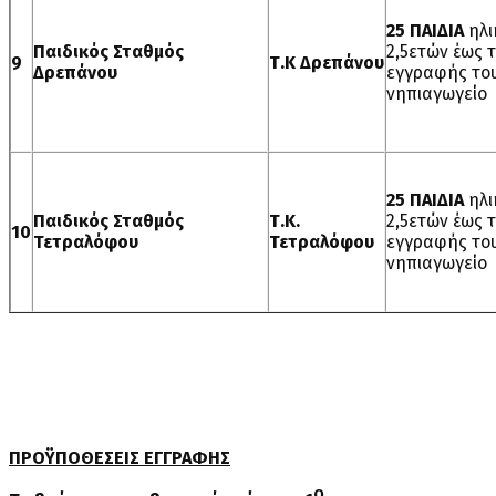
25 ΠΑΙΔΙΑ
ηλι
Παιδικός Σταθμός
2,5ετών έως τ
9
Τ.Κ Δρεπάνου
Δρεπάνου
εγγραφής το
νηπιαγωγείο
25 ΠΑΙΔΙΑ
ηλι
Παιδικός Σταθμός
Τ.Κ.
2,5ετών έως τ
10
Τετραλόφου
Τετραλόφου
εγγραφής το
νηπιαγωγείο
ΠΡΟΫΠΟΘΕΣΕΙΣ ΕΓΓΡΑΦΗΣ
Ο