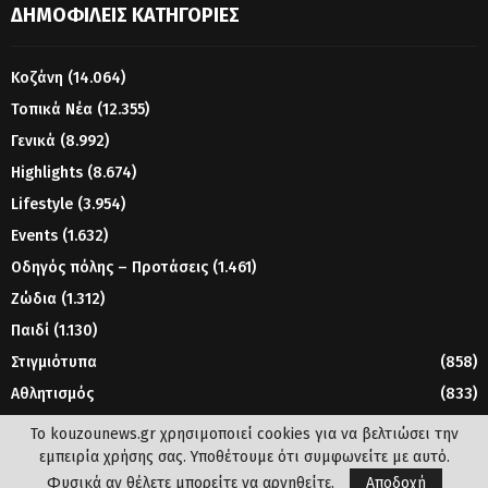
ΔΗΜΟΦΙΛΕΊΣ ΚΑΤΗΓΟΡΊΕΣ
Κοζάνη
(14.064)
Τοπικά Νέα
(12.355)
Γενικά
(8.992)
Highlights
(8.674)
Lifestyle
(3.954)
Events
(1.632)
Οδηγός πόλης – Προτάσεις
(1.461)
Ζώδια
(1.312)
Παιδί
(1.130)
Στιγμιότυπα
(858)
Αθλητισμός
(833)
Γυναίκα
(804)
Το kouzounews.gr χρησιμοποιεί cookies για να βελτιώσει την
εμπειρία χρήσης σας. Υποθέτουμε ότι συμφωνείτε με αυτό.
Φυσικά αν θέλετε μπορείτε να αρνηθείτε.
Αποδοχή