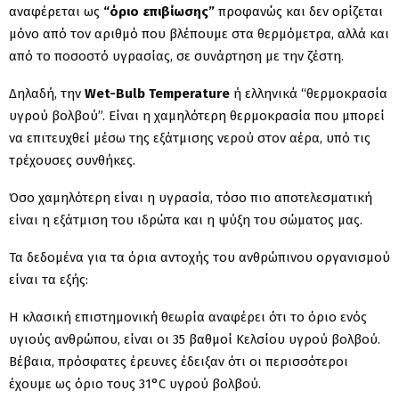
αναφέρεται ως
“όριο επιβίωσης”
προφανώς και δεν ορίζεται
μόνο από τον αριθμό που βλέπουμε στα θερμόμετρα, αλλά και
από το ποσοστό υγρασίας, σε συνάρτηση με την ζέστη.
Δηλαδή, την
Wet-Bulb Temperature
ή ελληνικά “θερμοκρασία
υγρού βολβού”. Είναι η χαμηλότερη θερμοκρασία που μπορεί
να επιτευχθεί μέσω της εξάτμισης νερού στον αέρα, υπό τις
τρέχουσες συνθήκες.
Όσο χαμηλότερη είναι η υγρασία, τόσο πιο αποτελεσματική
είναι η εξάτμιση του ιδρώτα και η ψύξη του σώματος μας.
Τα δεδομένα για τα όρια αντοχής του ανθρώπινου οργανισμού
είναι τα εξής:
Η κλασική επιστημονική θεωρία αναφέρει ότι το όριο ενός
υγιούς ανθρώπου, είναι οι 35 βαθμοί Κελσίου υγρού βολβού.
Βέβαια, πρόσφατες έρευνες έδειξαν ότι οι περισσότεροι
έχουμε ως όριο τους 31°C υγρού βολβού.