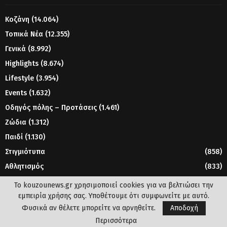
Κοζάνη
(14.064)
Τοπικά Νέα
(12.355)
Γενικά
(8.992)
Highlights
(8.674)
Lifestyle
(3.954)
Events
(1.632)
Οδηγός πόλης – Προτάσεις
(1.461)
Ζώδια
(1.312)
Παιδί
(1.130)
Στιγμιότυπα
(858)
Αθλητισμός
(833)
Γυναίκα
(804)
Το kouzounews.gr χρησιμοποιεί cookies για να βελτιώσει την
εμπειρία χρήσης σας. Υποθέτουμε ότι συμφωνείτε με αυτό.
Φυσικά αν θέλετε μπορείτε να αρνηθείτε.
Αποδοχή
© 2023 - www.kouzounews.gr
Περισσότερα