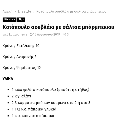
Αρχική
Lifestyle
Κοτόπουλο σουβλάκι με σάλτσα μπάρμπεκιου
Lifestyle
Tips
Κοτόπουλο σουβλάκι με σάλτσα μπάρμπεκιου
από
kouzounews
16 Αυγούστου 2019
0
Χρόνος Εκτέλεσης 10′
Χρόνος Αναμονής 5′
Χρόνος Ψησίματος 12′
ΥΛΙΚΑ
1 κιλό φιλέτο κοτόπουλο (μπούτι ή στήθος)
2 κ.γ. αλάτι
2-3 κομμάτια μπέικον κομμένα στα 2 ή στα 3
1 1/2 κ.σ. πάπρικα γλυκιά
1 κ.σ. καπνιστή πάπρικα