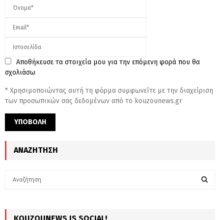
Αποθήκευσε τα στοιχεία μου για την επόμενη φορά που θα
σχολιάσω
* Χρησιμοποιώντας αυτή τη φόρμα συμφωνείτε με την διαχείριση
των προσωπικών σας δεδομένων από το kouzounews.gr
ΑΝΑΖΉΤΗΣΗ
S
e
a
S
r
c
KOUZOUNEWS IS SOCIAL!
E