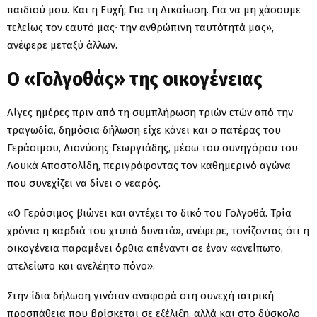
παιδιού μου. Και η Ευχή; Για τη Δικαίωση. Για να μη χάσουμε
τελείως τον εαυτό μας∙ την ανθρώπινη ταυτότητά μας»,
ανέφερε μεταξύ άλλων.
Ο «Γολγοθάς» της οικογένειας
Λίγες ημέρες πριν από τη συμπλήρωση τριών ετών από την
τραγωδία, δημόσια δήλωση είχε κάνει και ο πατέρας του
Γεράσιμου, Διονύσης Γεωργιάδης, μέσω του συνηγόρου του
Λουκά Αποστολίδη, περιγράφοντας τον καθημερινό αγώνα
που συνεχίζει να δίνει ο νεαρός.
«Ο Γεράσιμος βιώνει και αντέχει το δικό του Γολγοθά. Τρία
χρόνια η καρδιά του χτυπά δυνατά», ανέφερε, τονίζοντας ότι η
οικογένεια παραμένει όρθια απέναντι σε έναν «ανείπωτο,
ατελείωτο και ανελέητο πόνο».
Στην ίδια δήλωση γινόταν αναφορά στη συνεχή ιατρική
προσπάθεια που βρίσκεται σε εξέλιξη, αλλά και στο δύσκολο