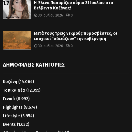
Η Έλενα Παπαρίζου αύριο 31 Ιουλίου στο
Βελβεντό Κοζάνης!
30 Ιουλίου 2026
0
Μετά τους τρεις νεκρούς πυροσβέστες, οι
εποχικοί “αδειάζουν” την κυβέρνηση
30 Ιουλίου 2026
0
ΔΗΜΟΦΙΛΕΊΣ ΚΑΤΗΓΟΡΊΕΣ
Κοζάνη
(14.064)
Τοπικά Νέα
(12.355)
Γενικά
(8.992)
Highlights
(8.674)
Lifestyle
(3.954)
Events
(1.632)