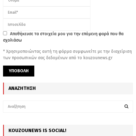
Αποθήκευσε τα στοιχεία μου για την επόμενη φορά που θα
σχολιάσω
* Χρησιμοποιώντας αυτή τη φόρμα συμφωνείτε με την διαχείριση
των προσωπικών σας δεδομένων από το kouzounews.gr
ΑΝΑΖΉΤΗΣΗ
S
e
a
S
r
c
KOUZOUNEWS IS SOCIAL!
E
h