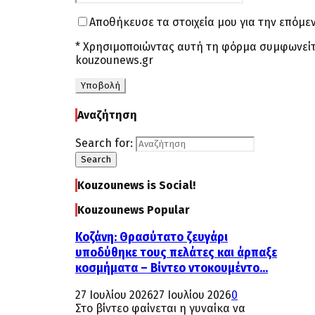
Αποθήκευσε τα στοιχεία μου για την επόμ
* Χρησιμοποιώντας αυτή τη φόρμα συμφωνείτ
kouzounews.gr
Αναζήτηση
Search for:
Search
Kouzounews is Social!
Kouzounews Popular
Κοζάνη: Θρασύτατο ζευγάρι
υποδύθηκε τους πελάτες και άρπαξε
κοσμήματα – Βίντεο ντοκουμέντο...
27 Ιουλίου 2026
27 Ιουλίου 2026
0
Στο βίντεο φαίνεται η γυναίκα να