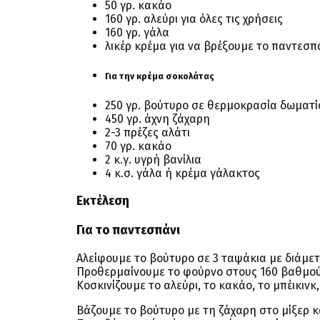
50 γρ. κακάο
160 γρ. αλεύρι για όλες τις χρήσεις
160 γρ. γάλα
λικέρ κρέμα για να βρέξουμε το παντεσπά
Για την κρέμα σοκολάτας
250 γρ. βούτυρο σε θερμοκρασία δωματί
450 γρ. άχνη ζάχαρη
2-3 πρέζες αλάτι
70 γρ. κακάο
2 κ.γ. υγρή βανίλια
4 κ.σ. γάλα ή κρέμα γάλακτος
Εκτέλεση
Για το παντεσπάνι
Αλείφουμε το βούτυρο σε 3 ταψάκια με διάμετ
Προθερμαίνουμε το φούρνο στους 160 βαθμού
Κοσκινίζουμε το αλεύρι, το κακάο, το μπέικινκ,
Βάζουμε το βούτυρο με τη ζάχαρη στο μίξερ κ