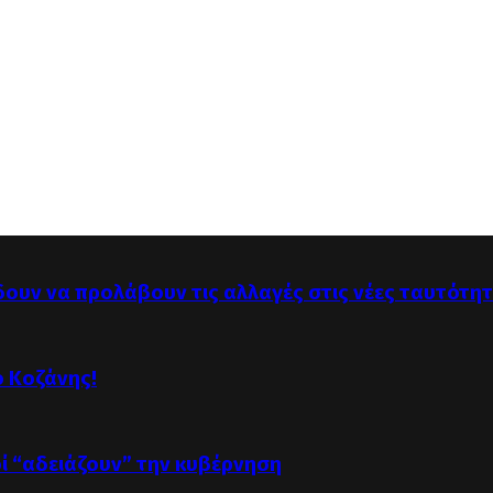
δουν να προλάβουν τις αλλαγές στις νέες ταυτότη
ό Κοζάνης!
οί “αδειάζουν” την κυβέρνηση