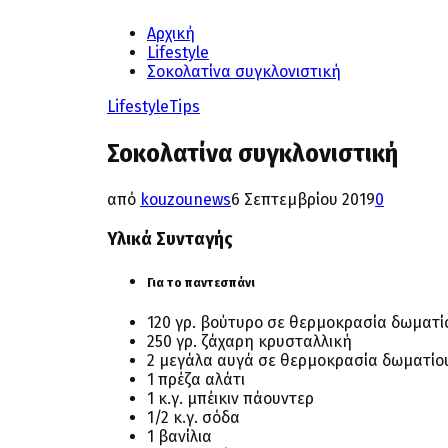
Αρχική
Lifestyle
Σοκολατίνα συγκλονιστική
Lifestyle
Tips
Σοκολατίνα συγκλονιστική
από
kouzounews
6 Σεπτεμβρίου 2019
0
Υλικά Συνταγής
Για το παντεσπάνι
120 γρ. βούτυρο σε θερμοκρασία δωματί
250 γρ. ζάχαρη κρυσταλλική
2 μεγάλα αυγά σε θερμοκρασία δωματίο
1 πρέζα αλάτι
1 κ.γ. μπέικιν πάουντερ
1/2 κ.γ. σόδα
1 βανίλια