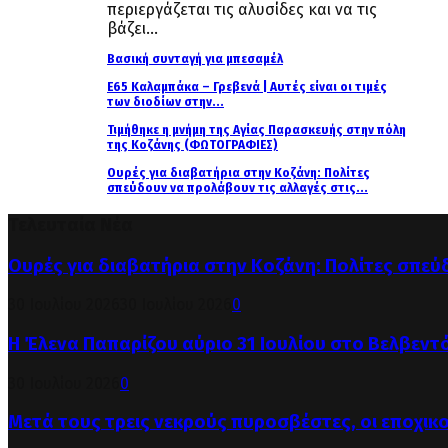
περιεργάζεται τις αλυσίδες και να τις
βάζει...
Βασική συνταγή για μπεσαμέλ
Ε65 Καλαμπάκα – Γρεβενά | Αυτές είναι οι τιμές
των διοδίων στην...
Τιμήθηκε η μνήμη της Αγίας Παρασκευής στην πόλη
της Κοζάνης (ΦΩΤΟΓΡΑΦΙΕΣ)
Ουρές για διαβατήρια στην Κοζάνη: Πολίτες
σπεύδουν να προλάβουν τις αλλαγές στις...
Τελευταία Νέα
Ουρές για διαβατήρια στην Κοζάνη: Πολίτες σπεύ
30 Ιουλίου 2026
30 Ιουλίου 2026
0
Η Έλενα Παπαρίζου αύριο 31 Ιουλίου στο Βελβεντ
30 Ιουλίου 2026
0
Μετά τους τρεις νεκρούς πυροσβέστες, οι εποχικ