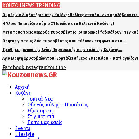
KOUZOUNEWS TRENDING
Ουρές για διαβατήρια στην Κοζάνη: Πολίτες σπεύδουν να προλάβουν τις
Η Έλενα Παπαρίζου αύριο 31 Ιουλίου στο Βελβεντό Κοζάνης!
Μετά τους τρεις νεκρούς πυροσβέστες, οι εποχικοί “αδειάζουν” την κυ
Θρήνος για τους δύο πυροσβέστες που πέθαναν στη φωτιά στο…
Τιμήθηκε η μνήμη της Αγίας Παρασκευής στην πόλη της Κοζάνης…
Αγία Ειρήνη Χρυσοβαλάντου: Εορτάζει σήμερα 28 Ιουλίου – Γιατί αγιάζον
Facebook
Instagram
Youtube
Αρχική
Κοζάνη
Τοπικά Νέα
Οδηγός πόλης – Προτάσεις
Εξορμήσεις
Στιγμιότυπα
Πείτε μας εσείς
Events
Lifestyle