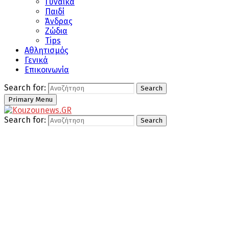
Γυναίκα
Παιδί
Άνδρας
Ζώδια
Tips
Αθλητισμός
Γενικά
Επικοινωνία
Search for:
Search
Primary Menu
Search for:
Search