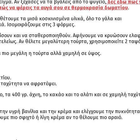
ίγμα. Αν ξέχασες να τα βγάλεις από το ψυγείο,
δες εδώ πώς 
πώς να φέρεις τα αυγά σου σε θερμοκρασία δωματίου
.
έτουμε τα μισά κοσκινισμένα υλικά, όλο το γάλα και
κά. Ισομοιράζουμε στις 3 φόρμες.
οδίσουν και να σταθεροποιηθούν. Αφήνουμε να κρυώσουν ελα
λείως. Αν θέλετε μεγαλύτερη τούρτα, χρησιμοποιείτε 2 ταψ
νει πιο μεγάλη η τούρτα αλλά χαμηλή σε ύψος.
τίου.
α ταχύτητα να αφρατέψει.
, τα 400 γρ. άχνη, το κακάο και το αλάτι και σε χαμηλή ταχ
ην υγρή βανίλια και την κρέμα και ελέγχουμε την πυκνότητα
υμε πιο σφιχτό ή λίγη κρέμα αν το θέλουμε πιο αραιό.