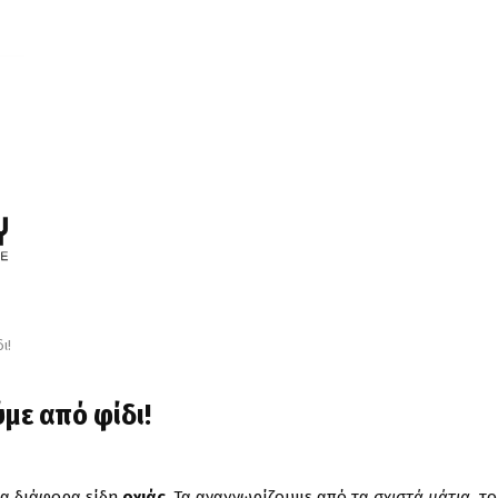
ι!
με από φίδι!
τα διάφορα είδη
οχιάς
. Τα αναγνωρίζουμε από τα
σχιστά μάτια,
το