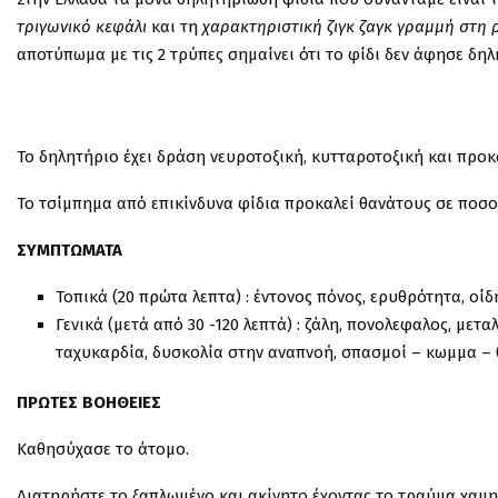
τριγωνικό κεφάλι
και τη
χαρακτηριστική ζιγκ ζαγκ γραμμή στη 
αποτύπωμα με τις 2 τρύπες σημαίνει ότι το φίδι δεν άφησε δηλ
Το δηλητήριο έχει δράση νευροτοξική, κυτταροτοξική και προκ
Το τσίμπημα από επικίνδυνα φίδια προκαλεί θανάτους σε ποσ
ΣΥΜΠΤΩΜΑΤΑ
Τοπικά (20 πρώτα λεπτα) : έντονος πόνος, ερυθρότητα, οί
Γενικά (μετά από 30 -120 λεπτά) : ζάλη, πονολεφαλος, μετ
ταχυκαρδία, δυσκολία στην αναπνοή, σπασμοί – κωμμα –
ΠΡΩΤΕΣ ΒΟΗΘΕΙΕΣ
Καθησύχασε το άτομο.
Διατηρήστε το ξαπλωμένο και ακίνητο έχοντας το τραύμα χαμη