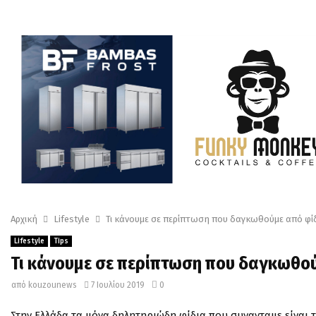
Αρχική
Lifestyle
Τι κάνουμε σε περίπτωση που δαγκωθούμε από φίδ
Lifestyle
Tips
Τι κάνουμε σε περίπτωση που δαγκωθού
από
kouzounews
7 Ιουλίου 2019
0
Στην Ελλάδα τα μόνα δηλητηριώδη φίδια που συνανταμε είναι 