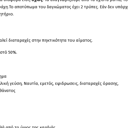
ράχη
.Το αποτύπωμα του δαγκώματος έχει 2 τρύπες. Εάν δεν υπάρχ
ητήριο.
αλεί διαταραχές στην πηκτικότητα του αίματος.
οστό 50%.
δημα
αλλική γεύση, Ναυτία, εμετός, εφιδρωσεις, διαταραχές όρασης,
 θάνατος
λά από το ύψος της καρδιάς.