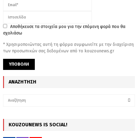
Αποθήκευσε τα στοιχεία μου για την επόμενη φορά που θα
σχολιάσω
* Χρησιμοποιώντας αυτή τη φόρμα συμφωνείτε με την διαχείριση
των προσωπικών σας δεδομένων από το kouzounews.gr
ΑΝΑΖΉΤΗΣΗ
S
e
a
S
r
c
KOUZOUNEWS IS SOCIAL!
E
h
f
A