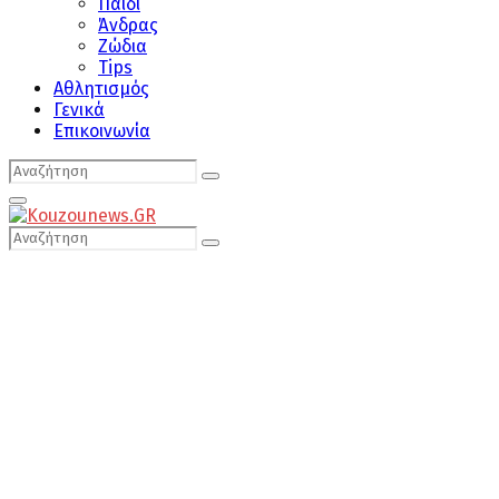
Παιδί
Άνδρας
Ζώδια
Tips
Αθλητισμός
Γενικά
Επικοινωνία
Search
Search
for:
Primary
Menu
Search
Search
for: