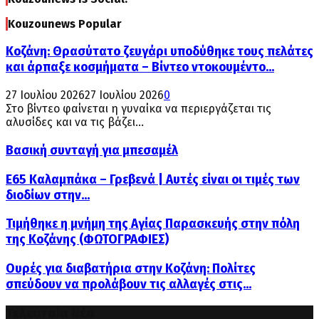
Kouzounews Popular
Κοζάνη: Θρασύτατο ζευγάρι υποδύθηκε τους πελάτες
και άρπαξε κοσμήματα – Βίντεο ντοκουμέντο...
27 Ιουλίου 2026
27 Ιουλίου 2026
0
Στο βίντεο φαίνεται η γυναίκα να περιεργάζεται τις
αλυσίδες και να τις βάζει...
Βασική συνταγή για μπεσαμέλ
Ε65 Καλαμπάκα – Γρεβενά | Αυτές είναι οι τιμές των
διοδίων στην...
Τιμήθηκε η μνήμη της Αγίας Παρασκευής στην πόλη
της Κοζάνης (ΦΩΤΟΓΡΑΦΙΕΣ)
Ουρές για διαβατήρια στην Κοζάνη: Πολίτες
σπεύδουν να προλάβουν τις αλλαγές στις...
Τελευταία Νέα