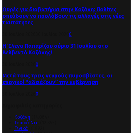
Ουρές για διαβατήρια στην Κοζάνη: Πολίτες
σπεύδουν να προλάβουν τις αλλαγές στις νέες
ταυτότητες
30 Ιουλίου 2026
30 Ιουλίου 2026
0
Η Έλενα Παπαρίζου αύριο 31 Ιουλίου στο
Βελβεντό Κοζάνης!
30 Ιουλίου 2026
0
Μετά τους τρεις νεκρούς πυροσβέστες, οι
εποχικοί “αδειάζουν” την κυβέρνηση
30 Ιουλίου 2026
0
Δημοφιλείς κατηγορίες
Κοζάνη
(14.064)
Τοπικά Νέα
(12.355)
Γενικά
(8.992)