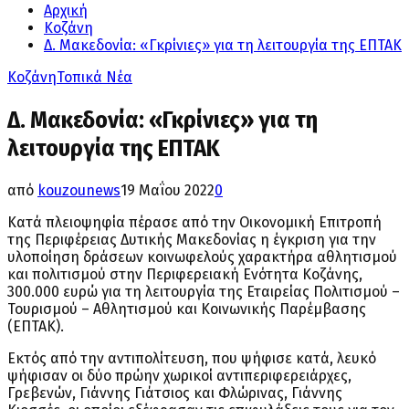
Αρχική
Κοζάνη
Δ. Μακεδονία: «Γκρίνιες» για τη λειτουργία της ΕΠΤΑΚ
Κοζάνη
Τοπικά Νέα
Δ. Μακεδονία: «Γκρίνιες» για τη
λειτουργία της ΕΠΤΑΚ
από
kouzounews
19 Μαΐου 2022
0
Κατά πλειοψηφία πέρασε από την Οικονομική Επιτροπή
της Περιφέρειας Δυτικής Μακεδονίας η έγκριση για την
υλοποίηση δράσεων κοινωφελούς χαρακτήρα αθλητισμού
και πολιτισμού στην Περιφερειακή Ενότητα Κοζάνης,
300.000 ευρώ για τη λειτουργία της Εταιρείας Πολιτισμού –
Τουρισμού – Αθλητισμού και Κοινωνικής Παρέμβασης
(ΕΠΤΑΚ).
Εκτός από την αντιπολίτευση, που ψήφισε κατά, λευκό
ψήφισαν οι δύο πρώην χωρικοί αντιπεριφερειάρχες,
Γρεβενών, Γιάννης Γιάτσιος και Φλώρινας, Γιάννης