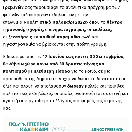
Γρεβενών
σας
παρουσιάζει το αναλυτικό πρόγραμμα των
φετινών καλοκαιρινών εκδηλώσεων με την
επωνυμία
«Πολιτιστικό Καλοκαίρι 2022»
όπου το
θέατρο
,
η
μουσική
, ο
χορός
, ο
κινηματογράφος
, οι
εκθέσεις
,
οι
ξεναγήσεις
, τα
παιδικά παραμύθια
αλλά και
η
γαστρονομία
να βρίσκονται στην πρώτη γραμμή.
Ειδικότερα, από τις
17 Ιουνίου έως και τις 30 Σεπτεμβρίου
,
θα λάβουν χώρα
πάνω από 30 δράσεις τέχνης και
πολιτισμού
με
ελεύθερη είσοδο
για το κοινό, σε μια
προσπάθεια της Δημοτικής Αρχής να δώσει τη δυνατότητα σε
όλες και όλους, να απολαύσουν
δωρεάν
πολλές και ποικίλες
πολιτιστικές εκδηλώσεις, οι οποίες υλοποιούνται σε στενή και
αγαστή συνεργασία με συλλόγους και φορείς της περιοχής
μας.