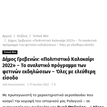
Αρχική
Κοζάνη
Τοπικά Νέα
Δήμος Γρεβενών: «Πολιτιστικό Καλοκαίρι 2022» – Το αναλυτικό
πρόγραμμα των φετινών εκδηλώσεων – Όλες με ελεύθερη είσοδο
Τοπικά Νέα
Δήμος Γρεβενών: «Πολιτιστικό Καλοκαίρι
2022» – Το αναλυτικό πρόγραμμα των
φετινών εκδηλώσεων – Όλες με ελεύθερη
είσοδο
από
kouzounews
17 Ιουνίου 2022
0
Με πρωταγωνιστή το χαρακτηριστικό αεροπλανάκι που
κοσμεί την κορυφή του ιστορικού μας Ρολογιού – σε
φωτογραφία του συνδημότη μας
Θωμά Μπιζιούρα
– ο
Δήμος