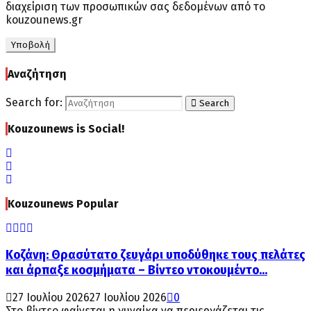
διαχείριση των προσωπικών σας δεδομένων από το
kouzounews.gr
Αναζήτηση
Search for:
Search
Kouzounews is Social!
Kouzounews Popular
Κοζάνη: Θρασύτατο ζευγάρι υποδύθηκε τους πελάτες
και άρπαξε κοσμήματα – Βίντεο ντοκουμέντο...
27 Ιουλίου 2026
27 Ιουλίου 2026
0
Στο βίντεο φαίνεται η γυναίκα να περιεργάζεται τις