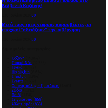
Η Έλενα Παπαρίζου αύριο 31 Ιουλίου στο
Βελβεντό Κοζάνης!
30 Ιουλίου 2026
0
Μετά τους τρεις νεκρούς πυροσβέστες, οι
εποχικοί “αδειάζουν” την κυβέρνηση
30 Ιουλίου 2026
0
Δημοφιλείς κατηγορίες
Κοζάνη
(14.064)
Τοπικά Νέα
(12.355)
Γενικά
(8.992)
Highlights
(8.674)
Lifestyle
(3.954)
Events
(1.632)
Οδηγός πόλης – Προτάσεις
(1.461)
Ζώδια
(1.312)
Παιδί
(1.130)
Στιγμιότυπα
(858)
Αθλητισμός
(833)