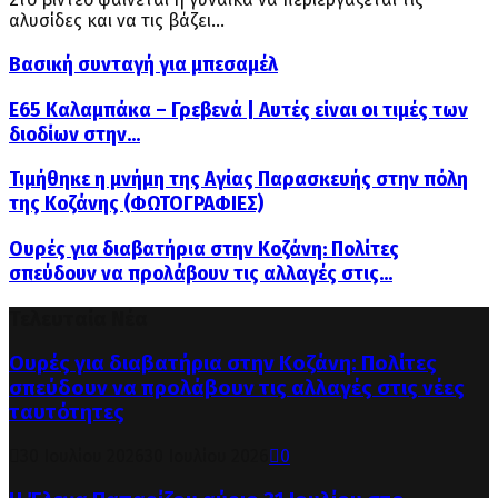
αλυσίδες και να τις βάζει...
Βασική συνταγή για μπεσαμέλ
Ε65 Καλαμπάκα – Γρεβενά | Αυτές είναι οι τιμές των
διοδίων στην...
Τιμήθηκε η μνήμη της Αγίας Παρασκευής στην πόλη
της Κοζάνης (ΦΩΤΟΓΡΑΦΙΕΣ)
Ουρές για διαβατήρια στην Κοζάνη: Πολίτες
σπεύδουν να προλάβουν τις αλλαγές στις...
Τελευταία Νέα
Ουρές για διαβατήρια στην Κοζάνη: Πολίτες
σπεύδουν να προλάβουν τις αλλαγές στις νέες
ταυτότητες
30 Ιουλίου 2026
30 Ιουλίου 2026
0