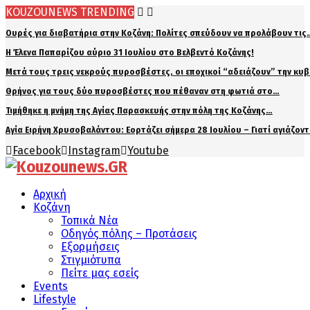
KOUZOUNEWS TRENDING
Ουρές για διαβατήρια στην Κοζάνη: Πολίτες σπεύδουν να προλάβουν τις
Η Έλενα Παπαρίζου αύριο 31 Ιουλίου στο Βελβεντό Κοζάνης!
Μετά τους τρεις νεκρούς πυροσβέστες, οι εποχικοί “αδειάζουν” την κυ
Θρήνος για τους δύο πυροσβέστες που πέθαναν στη φωτιά στο…
Τιμήθηκε η μνήμη της Αγίας Παρασκευής στην πόλη της Κοζάνης…
Αγία Ειρήνη Χρυσοβαλάντου: Εορτάζει σήμερα 28 Ιουλίου – Γιατί αγιάζον
Facebook
Instagram
Youtube
Αρχική
Κοζάνη
Τοπικά Νέα
Οδηγός πόλης – Προτάσεις
Εξορμήσεις
Στιγμιότυπα
Πείτε μας εσείς
Events
Lifestyle