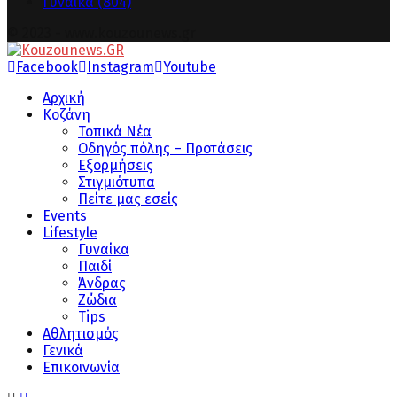
Γυναίκα
(804)
© 2023 - www.kouzounews.gr
Facebook
Instagram
Youtube
Αρχική
Κοζάνη
Τοπικά Νέα
Οδηγός πόλης – Προτάσεις
Εξορμήσεις
Στιγμιότυπα
Πείτε μας εσείς
Events
Lifestyle
Γυναίκα
Παιδί
Άνδρας
Ζώδια
Tips
Αθλητισμός
Γενικά
Επικοινωνία