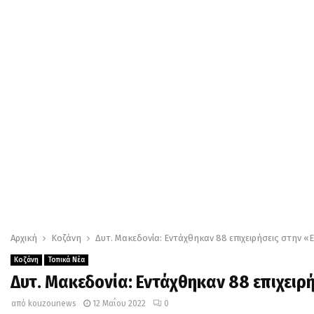
Αρχική
Κοζάνη
Δυτ. Μακεδονία: Εντάχθηκαν 88 επιχειρήσεις στην «Ε
Κοζάνη
Τοπικά Νέα
Δυτ. Μακεδονία: Εντάχθηκαν 88 επιχειρ
από
kouzounews
12 Μαΐου 2022
0