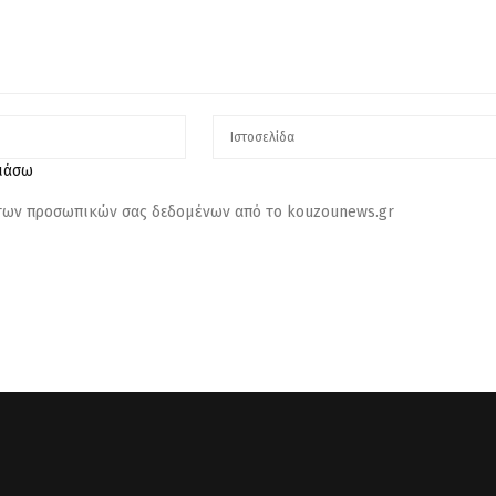
λιάσω
 των προσωπικών σας δεδομένων από το kouzounews.gr