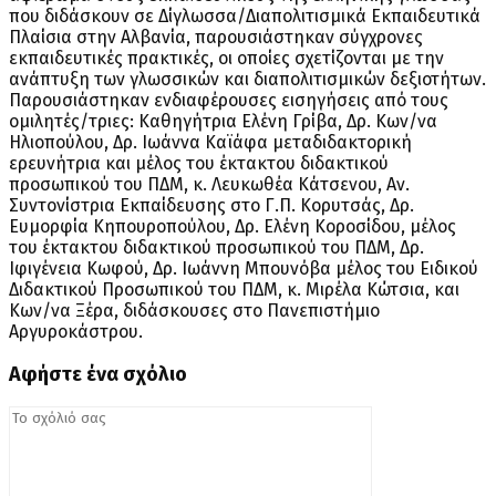
που διδάσκουν σε Δίγλωσσα/Διαπολιτισμικά Εκπαιδευτικά
Πλαίσια στην Αλβανία, παρουσιάστηκαν σύγχρονες
εκπαιδευτικές πρακτικές, οι οποίες σχετίζονται με την
ανάπτυξη των γλωσσικών και διαπολιτισμικών δεξιοτήτων.
Παρουσιάστηκαν ενδιαφέρουσες εισηγήσεις από τους
ομιλητές/τριες: Καθηγήτρια Ελένη Γρίβα, Δρ. Κων/να
Ηλιοπούλου, Δρ. Ιωάννα Καϊάφα μεταδιδακτορική
ερευνήτρια και μέλος του έκτακτου διδακτικού
προσωπικού του ΠΔΜ, κ. Λευκωθέα Κάτσενου, Αν.
Συντονίστρια Εκπαίδευσης στο Γ.Π. Κορυτσάς, Δρ.
Ευμορφία Κηπουροπούλου, Δρ. Ελένη Κοροσίδου, μέλος
του έκτακτου διδακτικού προσωπικού του ΠΔΜ, Δρ.
Ιφιγένεια Κωφού, Δρ. Ιωάννη Μπουνόβα μέλος του Ειδικού
Διδακτικού Προσωπικού του ΠΔΜ, κ. Μιρέλα Κώτσια, και
Κων/να Ξέρα, διδάσκουσες στο Πανεπιστήμιο
Αργυροκάστρου.
Αφήστε ένα σχόλιο