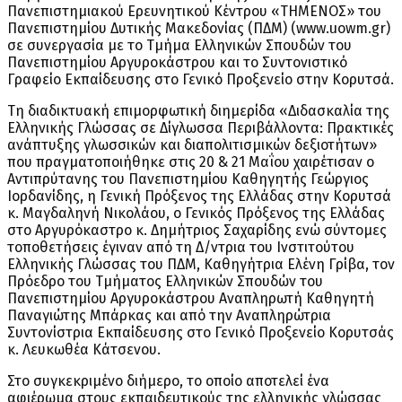
Πανεπιστημιακού Ερευνητικού Κέντρου «ΤΗΜΕΝΟΣ» του
Πανεπιστημίου Δυτικής Μακεδονίας (ΠΔΜ) (www.uowm.gr)
σε συνεργασία με το Τμήμα Ελληνικών Σπουδών του
Πανεπιστημίου Αργυροκάστρου και το Συντονιστικό
Γραφείο Εκπαίδευσης στο Γενικό Προξενείο στην Κορυτσά.
Τη διαδικτυακή επιμορφωτική διημερίδα «Διδασκαλία της
Ελληνικής Γλώσσας σε Δίγλωσσα Περιβάλλοντα: Πρακτικές
ανάπτυξης γλωσσικών και διαπολιτισμικών δεξιοτήτων»
που πραγματοποιήθηκε στις 20 & 21 Μαΐου χαιρέτισαν ο
Αντιπρύτανης του Πανεπιστημίου Καθηγητής Γεώργιος
Ιορδανίδης, η Γενική Πρόξενος της Ελλάδας στην Κορυτσά
κ. Μαγδαληνή Νικολάου, ο Γενικός Πρόξενος της Ελλάδας
στο Αργυρόκαστρο κ. Δημήτριος Σαχαρίδης ενώ σύντομες
τοποθετήσεις έγιναν από τη Δ/ντρια του Ινστιτούτου
Ελληνικής Γλώσσας του ΠΔΜ, Καθηγήτρια Ελένη Γρίβα, τον
Πρόεδρο του Τμήματος Ελληνικών Σπουδών του
Πανεπιστημίου Αργυροκάστρου Αναπληρωτή Καθηγητή
Παναγιώτης Μπάρκας και από την Αναπληρώτρια
Συντονίστρια Εκπαίδευσης στο Γενικό Προξενείο Κορυτσάς
κ. Λευκωθέα Κάτσενου.
Στο συγκεκριμένο διήμερο, το οποίο αποτελεί ένα
αφιέρωμα στους εκπαιδευτικούς της ελληνικής γλώσσας