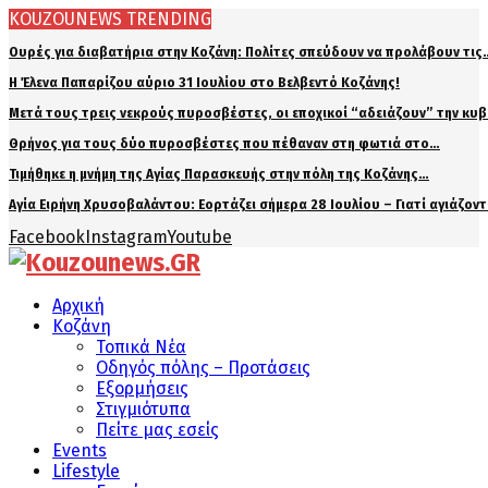
KOUZOUNEWS TRENDING
Ουρές για διαβατήρια στην Κοζάνη: Πολίτες σπεύδουν να προλάβουν τις
Η Έλενα Παπαρίζου αύριο 31 Ιουλίου στο Βελβεντό Κοζάνης!
Μετά τους τρεις νεκρούς πυροσβέστες, οι εποχικοί “αδειάζουν” την κυ
Θρήνος για τους δύο πυροσβέστες που πέθαναν στη φωτιά στο…
Τιμήθηκε η μνήμη της Αγίας Παρασκευής στην πόλη της Κοζάνης…
Αγία Ειρήνη Χρυσοβαλάντου: Εορτάζει σήμερα 28 Ιουλίου – Γιατί αγιάζον
Facebook
Instagram
Youtube
Αρχική
Κοζάνη
Τοπικά Νέα
Οδηγός πόλης – Προτάσεις
Εξορμήσεις
Στιγμιότυπα
Πείτε μας εσείς
Events
Lifestyle