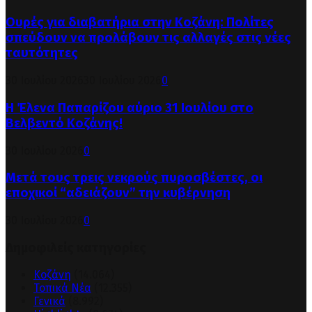
Ουρές για διαβατήρια στην Κοζάνη: Πολίτες
σπεύδουν να προλάβουν τις αλλαγές στις νέες
ταυτότητες
30 Ιουλίου 2026
30 Ιουλίου 2026
0
Η Έλενα Παπαρίζου αύριο 31 Ιουλίου στο
Βελβεντό Κοζάνης!
30 Ιουλίου 2026
0
Μετά τους τρεις νεκρούς πυροσβέστες, οι
εποχικοί “αδειάζουν” την κυβέρνηση
30 Ιουλίου 2026
0
Δημοφιλείς κατηγορίες
Κοζάνη
(14.064)
Τοπικά Νέα
(12.355)
Γενικά
(8.992)