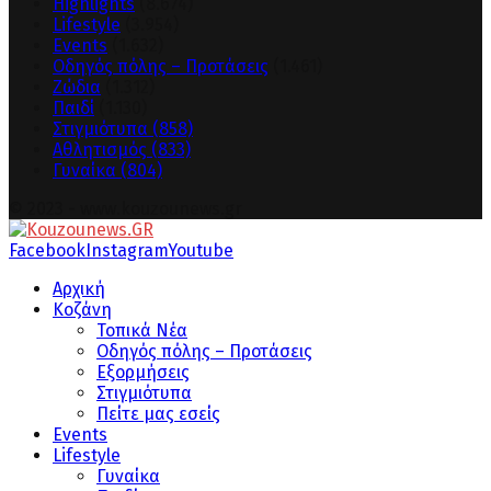
Highlights
(8.674)
Lifestyle
(3.954)
Events
(1.632)
Οδηγός πόλης – Προτάσεις
(1.461)
Ζώδια
(1.312)
Παιδί
(1.130)
Στιγμιότυπα
(858)
Αθλητισμός
(833)
Γυναίκα
(804)
© 2023 - www.kouzounews.gr
Facebook
Instagram
Youtube
Αρχική
Κοζάνη
Τοπικά Νέα
Οδηγός πόλης – Προτάσεις
Εξορμήσεις
Στιγμιότυπα
Πείτε μας εσείς
Events
Lifestyle
Γυναίκα