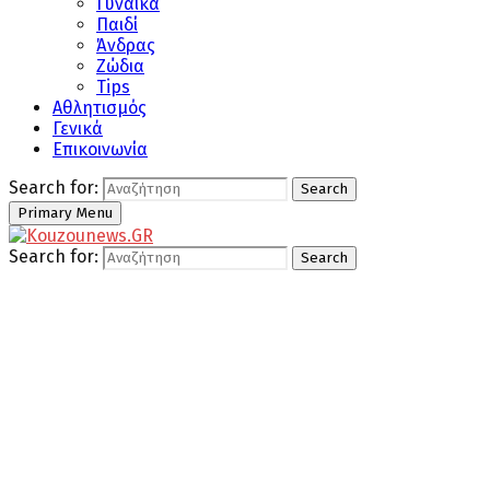
Γυναίκα
Παιδί
Άνδρας
Ζώδια
Tips
Αθλητισμός
Γενικά
Επικοινωνία
Search for:
Search
Primary Menu
Search for:
Search