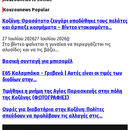
Kouzounews Popular
Κοζάνη: Θρασύτατο ζευγάρι υποδύθηκε τους πελάτες
και άρπαξε κοσμήματα – Βίντεο ντοκουμέντο...
27 Ιουλίου 2026
27 Ιουλίου 2026
0
Στο βίντεο φαίνεται η γυναίκα να περιεργάζεται τις
αλυσίδες και να τις βάζει...
Βασική συνταγή για μπεσαμέλ
Ε65 Καλαμπάκα – Γρεβενά | Αυτές είναι οι τιμές των
διοδίων στην...
Τιμήθηκε η μνήμη της Αγίας Παρασκευής στην πόλη
της Κοζάνης (ΦΩΤΟΓΡΑΦΙΕΣ)
Ουρές για διαβατήρια στην Κοζάνη: Πολίτες
σπεύδουν να προλάβουν τις αλλαγές στις...
Τελευταία Νέα