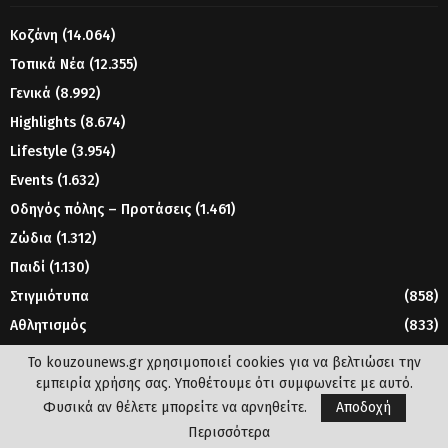
Κοζάνη
(14.064)
Τοπικά Νέα
(12.355)
Γενικά
(8.992)
Highlights
(8.674)
Lifestyle
(3.954)
Events
(1.632)
Οδηγός πόλης – Προτάσεις
(1.461)
Ζώδια
(1.312)
Παιδί
(1.130)
Στιγμιότυπα
(858)
Αθλητισμός
(833)
Γυναίκα
(804)
Το kouzounews.gr χρησιμοποιεί cookies για να βελτιώσει την
εμπειρία χρήσης σας. Υποθέτουμε ότι συμφωνείτε με αυτό.
Φυσικά αν θέλετε μπορείτε να αρνηθείτε.
Αποδοχή
© 2023 - www.kouzounews.gr
Περισσότερα