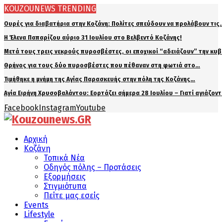
KOUZOUNEWS TRENDING
Ουρές για διαβατήρια στην Κοζάνη: Πολίτες σπεύδουν να προλάβουν τις
Η Έλενα Παπαρίζου αύριο 31 Ιουλίου στο Βελβεντό Κοζάνης!
Μετά τους τρεις νεκρούς πυροσβέστες, οι εποχικοί “αδειάζουν” την κυ
Θρήνος για τους δύο πυροσβέστες που πέθαναν στη φωτιά στο…
Τιμήθηκε η μνήμη της Αγίας Παρασκευής στην πόλη της Κοζάνης…
Αγία Ειρήνη Χρυσοβαλάντου: Εορτάζει σήμερα 28 Ιουλίου – Γιατί αγιάζον
Facebook
Instagram
Youtube
Αρχική
Κοζάνη
Τοπικά Νέα
Οδηγός πόλης – Προτάσεις
Εξορμήσεις
Στιγμιότυπα
Πείτε μας εσείς
Events
Lifestyle