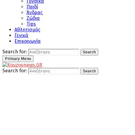
Γυναίκα
Παιδί
Άνδρας
Ζώδια
Tips
Αθλητισμός
Γενικά
Επικοινωνία
Search for:
Search
Primary Menu
Search for:
Search