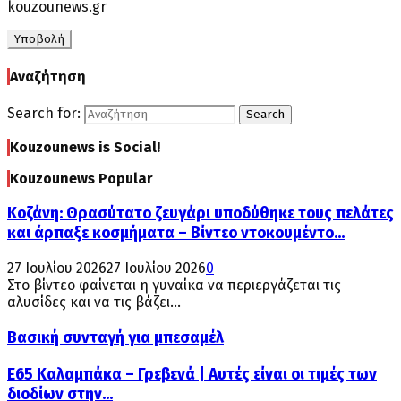
kouzounews.gr
Αναζήτηση
Search for:
Search
Kouzounews is Social!
Kouzounews Popular
Κοζάνη: Θρασύτατο ζευγάρι υποδύθηκε τους πελάτες
και άρπαξε κοσμήματα – Βίντεο ντοκουμέντο...
27 Ιουλίου 2026
27 Ιουλίου 2026
0
Στο βίντεο φαίνεται η γυναίκα να περιεργάζεται τις
αλυσίδες και να τις βάζει...
Βασική συνταγή για μπεσαμέλ
Ε65 Καλαμπάκα – Γρεβενά | Αυτές είναι οι τιμές των
διοδίων στην...