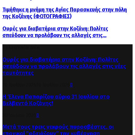
Τιμήθηκε η μνήμη της Αγίας Παρασκευής στην πόλη
της Κοζάνης (ΦΩΤΟΓΡΑΦΙΕΣ)
Ουρές για διαβατήρια στην Κοζάνη: Πολίτες
σπεύδουν να προλάβουν τις αλλαγές στις...
Τελευταία Νέα
Ουρές για διαβατήρια στην Κοζάνη: Πολίτες
σπεύδουν να προλάβουν τις αλλαγές στις νέες
ταυτότητες
30 Ιουλίου 2026
30 Ιουλίου 2026
0
Η Έλενα Παπαρίζου αύριο 31 Ιουλίου στο
Βελβεντό Κοζάνης!
30 Ιουλίου 2026
0
Μετά τους τρεις νεκρούς πυροσβέστες, οι
εποχικοί “αδειάζουν” την κυβέρνηση