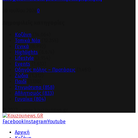
30 Ιουλίου 2026
0
Δημοφιλείς κατηγορίες
Κοζάνη
(14.064)
Τοπικά Νέα
(12.355)
Γενικά
(8.992)
Highlights
(8.674)
Lifestyle
(3.954)
Events
(1.632)
Οδηγός πόλης – Προτάσεις
(1.461)
Ζώδια
(1.312)
Παιδί
(1.130)
Στιγμιότυπα
(858)
Αθλητισμός
(833)
Γυναίκα
(804)
© 2023 - www.kouzounews.gr
Facebook
Instagram
Youtube
Αρχική