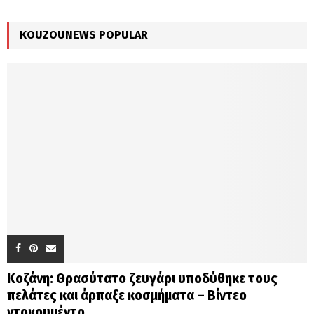
:
C
KOUZOUNEWS POPULAR
H
Κοζάνη: Θρασύτατο ζευγάρι υποδύθηκε τους
πελάτες και άρπαξε κοσμήματα – Βίντεο
ντοκουμέντο...