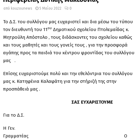
από
kouzounews
5 Μαΐου 2022
0
Το Δ.Σ. του συλλόγου μας ευχαριστεί και δια μέσω του τύπου
ου
τον διευθυντή του 11
Δημοτικού σχολείου Πτολεμαΐδας κ.
Μητρούλη Απόστολο , τους διδάσκοντες του σχολείου καθώς
και τους μαθητές και τους γονείς τους , για την προσφορά
αγάπης προς τα παιδιά του κέντρου φροντίδας του συλλόγου
μας .
Επίσης ευχαριστούμε πολύ και την εθελόντρια του συλλόγου
μας κ. Κατηφένια Καλαφάτη για την στήριξή της στην
προσπάθειά μας .
ΣΑΣ ΕΥΧΑΡΙΣΤΟΥΜΕ
Για το Δ.Σ.
Η Γεν.
Γραμματέας Ο