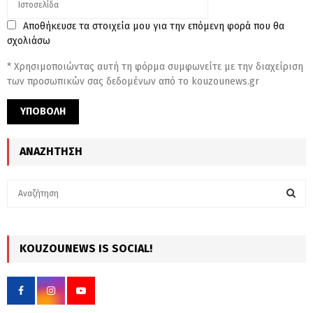
Αποθήκευσε τα στοιχεία μου για την επόμενη φορά που θα
σχολιάσω
* Χρησιμοποιώντας αυτή τη φόρμα συμφωνείτε με την διαχείριση
των προσωπικών σας δεδομένων από το kouzounews.gr
ΑΝΑΖΉΤΗΣΗ
S
e
a
S
r
c
KOUZOUNEWS IS SOCIAL!
E
h
f
A
o
r
R