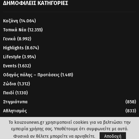
ΔΗΜΟΦΙΛΕΊΣ ΚΑΤΗΓΟΡΊΕΣ
Κοζάνη
(14.064)
Τοπικά Νέα
(12.355)
Γενικά
(8.992)
Highlights
(8.674)
Lifestyle
(3.954)
Events
(1.632)
Οδηγός πόλης – Προτάσεις
(1.461)
Ζώδια
(1.312)
Παιδί
(1.130)
Στιγμιότυπα
(858)
Αθλητισμός
(833)
Γυναίκα
(804)
Το kouzounews.gr χρησιμοποιεί cookies για να βελτιώσει την
εμπειρία χρήσης σας. Υποθέτουμε ότι συμφωνείτε με αυτό.
Φυσικά αν θέλετε μπορείτε να αρνηθείτε.
Αποδοχή