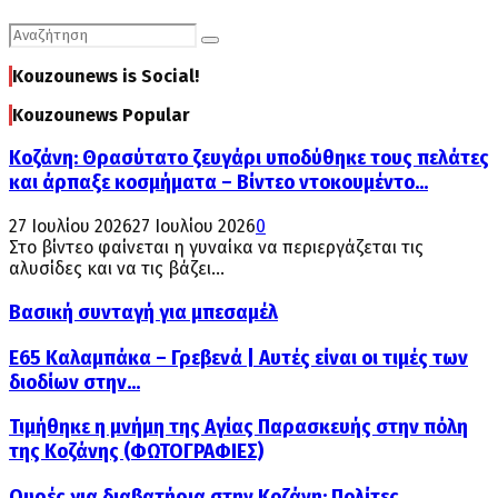
Search
Search
for:
Kouzounews is Social!
Kouzounews Popular
Κοζάνη: Θρασύτατο ζευγάρι υποδύθηκε τους πελάτες
και άρπαξε κοσμήματα – Βίντεο ντοκουμέντο...
27 Ιουλίου 2026
27 Ιουλίου 2026
0
Στο βίντεο φαίνεται η γυναίκα να περιεργάζεται τις
αλυσίδες και να τις βάζει...
Βασική συνταγή για μπεσαμέλ
Ε65 Καλαμπάκα – Γρεβενά | Αυτές είναι οι τιμές των
διοδίων στην...
Τιμήθηκε η μνήμη της Αγίας Παρασκευής στην πόλη
της Κοζάνης (ΦΩΤΟΓΡΑΦΙΕΣ)
Ουρές για διαβατήρια στην Κοζάνη: Πολίτες