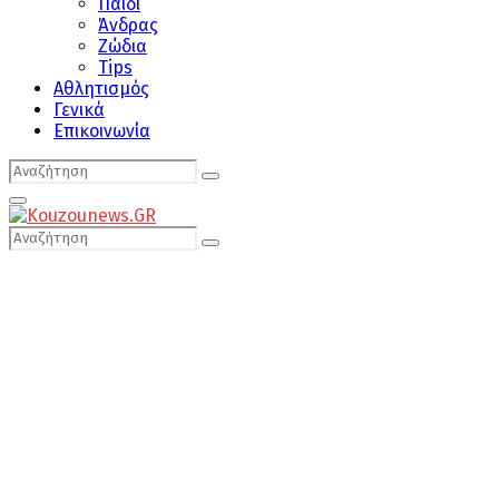
Παιδί
Άνδρας
Ζώδια
Tips
Αθλητισμός
Γενικά
Επικοινωνία
Search
Search
for:
Primary
Menu
Search
Search
for: