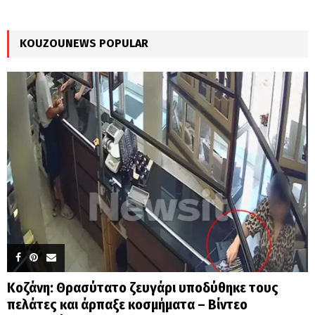
R
:
C
KOUZOUNEWS POPULAR
H
Κοζάνη: Θρασύτατο ζευγάρι υποδύθηκε τους
πελάτες και άρπαξε κοσμήματα – Βίντεο