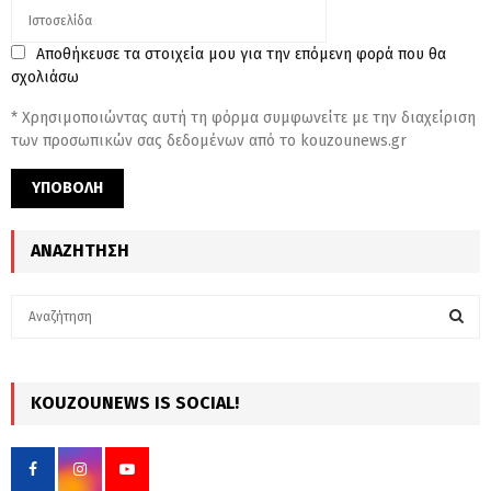
Αποθήκευσε τα στοιχεία μου για την επόμενη φορά που θα
σχολιάσω
* Χρησιμοποιώντας αυτή τη φόρμα συμφωνείτε με την διαχείριση
των προσωπικών σας δεδομένων από το kouzounews.gr
ΑΝΑΖΉΤΗΣΗ
S
e
a
S
r
c
KOUZOUNEWS IS SOCIAL!
E
h
f
A
o
r