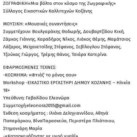
ΖΩΓΡΑΦΙΚΗ«Μια βόλτα στον κόσμο της Ζωγραφικής»
Σύλλογος Εικαστικών Καλλιτεχνών Κοζάνης
ΜΟΥΣΙΚΗ: «Μουσικές συναντήσεις»
Συμμετέχουν: Βουλγαράκης Θοδωρής, Δουβαρτζίδου Κική,
Ζάμκος Γιάννης, Καραδήμος Νίκος, Λιάκος Θέμης, Μαμάτσιος
Λάζαρος, Μεϊχανετσίδης Στέφανος, Σεβίλογλου Στέφανος,
Τζούκας Γιώργος, Τρέμης Θάνος, Τσιάρα Κατερίνα.
ΕΦΑΡΜΟΣΜΕΝΕΣ ΤΕΧΝΕΣ:
-ΚΟΣΜΗΜΑ: «Φτιάξ’ το μόνος σου»
Workshop -ΕΙΚΑΣΤΙΚΟ ΕΡΓΑΣΤΗΡΙ ΔΗΜΟΥ ΚΟΖΑΝΗΣ – Ηλικία
18+
Υπεύθυνη: Γαβαλίδου Ελεονώρα
Συμμετοχή:eleonora2055@gmail.com
Έκθεση κοσμήματος : Ιλιάνα Δεληγιαννίδου, Αθηνά
Παπαμάρκου, ΒίναΠαρασκεύα, Περιστέρα Πλιάτσιου,
Στημονιάρη Μαρία
-«Κατασκευάζοντας με υγρό γυαλί»