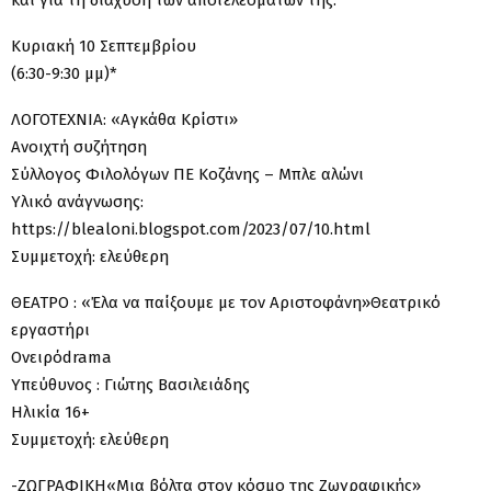
και για τη διάχυση των αποτελεσμάτων της.
Κυριακή 10 Σεπτεμβρίου
(6:30-9:30 μμ)*
ΛΟΓΟΤΕΧΝΙΑ: «Αγκάθα Κρίστι»
Ανοιχτή συζήτηση
Σύλλογος Φιλολόγων ΠΕ Κοζάνης – Μπλε αλώνι
Υλικό ανάγνωσης:
https://blealoni.blogspot.com/2023/07/10.html
Συμμετοχή: ελεύθερη
ΘΕΑΤΡΟ : «Έλα να παίξουμε με τον Αριστοφάνη»Θεατρικό
εργαστήρι
Ονειρόdrama
Υπεύθυνος : Γιώτης Βασιλειάδης
Ηλικία 16+
Συμμετοχή: ελεύθερη
-ΖΩΓΡΑΦΙΚΗ«Μια βόλτα στον κόσμο της Ζωγραφικής»