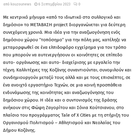
από
kouzounews
6 Σεπτεμβρίου 2023
0
Με κεντρικό μήνυμα «από το ιδιωτικό στο συλλογικό και
δημόσιο» το ΜΕΤΑΒΑΣΗ project διοργανώνεται για δεύτερη
συνεχόμενη χρονιά. Μια ιδέα για την αναζωογόνηση ενός
δημόσιου χώρου “τοπόσημο” για την πόλη μας, κατέληξε να
μεταμορφωθεί σε ένα ελπιδοφόρο εγχείρημα για τον τρόπο
που μπορούν να αυτενεργήσουν οι κοινότητες σε επίπεδο
αυτο- οργάνωσης και αυτο- διαχείρισης με εργαλείο την
τέχνη. Καλλιτέχνες της Κοζάνης συναντιούνται, συνομιλούν και
συνδημιουργούν μεταξύ τους αλλά και με τους επισκέπτες, σε
ένα ανοιχτό εργαστήριο Τεχνών, σε μια κοινή προσπάθεια
ενδυνάμωσης της κοινότητας και αναζωογόνησης του
δημόσιου χώρου. Η ιδέα και ο συντονισμός της δράσης
ανήκουν στις Φώφη Ζαγορίτου και Σόνια Κούτσιανου, στο
πλαίσιο του προγράμματος Tale of X Cities με τη στήριξη του
Οργανισμού Πολιτισμού – Αθλητισμού και Νεολαίας του
Δήμου Κοζάνης.