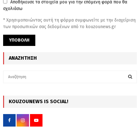
Αποθήκευσε τα στοιχεία μου για την επόμενη φορά που θα
σχολιάσω
* Χρησιμοποιώντας αυτή τη φόρμα συμφωνείτε με την διαχείριση
των προσωπικών σας δεδομένων από το kouzounews.gr
ΑΝΑΖΉΤΗΣΗ
S
e
a
S
r
c
KOUZOUNEWS IS SOCIAL!
E
h
f
A
o
r
R
:
C