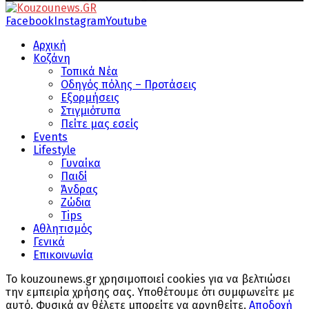
Facebook
Instagram
Youtube
Αρχική
Κοζάνη
Τοπικά Νέα
Οδηγός πόλης – Προτάσεις
Εξορμήσεις
Στιγμιότυπα
Πείτε μας εσείς
Events
Lifestyle
Γυναίκα
Παιδί
Άνδρας
Ζώδια
Tips
Αθλητισμός
Γενικά
Επικοινωνία
Το kouzounews.gr χρησιμοποιεί cookies για να βελτιώσει
την εμπειρία χρήσης σας. Υποθέτουμε ότι συμφωνείτε με
αυτό. Φυσικά αν θέλετε μπορείτε να αρνηθείτε.
Αποδοχή