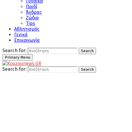
Γυναίκα
Παιδί
Άνδρας
Ζώδια
Tips
Αθλητισμός
Γενικά
Επικοινωνία
Search for:
Search
Primary Menu
Search for:
Search