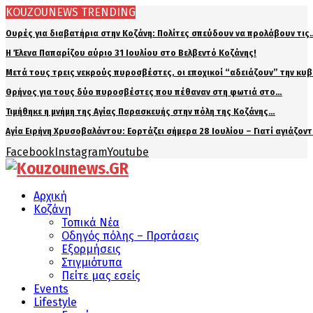
KOUZOUNEWS TRENDING
Ουρές για διαβατήρια στην Κοζάνη: Πολίτες σπεύδουν να προλάβουν τις
Η Έλενα Παπαρίζου αύριο 31 Ιουλίου στο Βελβεντό Κοζάνης!
Μετά τους τρεις νεκρούς πυροσβέστες, οι εποχικοί “αδειάζουν” την κυ
Θρήνος για τους δύο πυροσβέστες που πέθαναν στη φωτιά στο…
Τιμήθηκε η μνήμη της Αγίας Παρασκευής στην πόλη της Κοζάνης…
Αγία Ειρήνη Χρυσοβαλάντου: Εορτάζει σήμερα 28 Ιουλίου – Γιατί αγιάζον
Facebook
Instagram
Youtube
Αρχική
Κοζάνη
Τοπικά Νέα
Οδηγός πόλης – Προτάσεις
Εξορμήσεις
Στιγμιότυπα
Πείτε μας εσείς
Events
Lifestyle