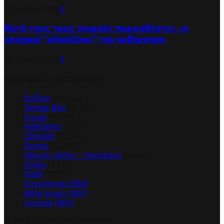
30 Ιουλίου 2026
0
Μετά τους τρεις νεκρούς πυροσβέστες, οι
εποχικοί “αδειάζουν” την κυβέρνηση
30 Ιουλίου 2026
0
Δημοφιλείς κατηγορίες
Κοζάνη
(14.064)
Τοπικά Νέα
(12.355)
Γενικά
(8.992)
Highlights
(8.674)
Lifestyle
(3.954)
Events
(1.632)
Οδηγός πόλης – Προτάσεις
(1.461)
Ζώδια
(1.312)
Παιδί
(1.130)
Στιγμιότυπα
(858)
Αθλητισμός
(833)
Γυναίκα
(804)
© 2023 - www.kouzounews.gr