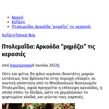
Αρχική
Κοζάνη
Πτολεμαΐδα: Aρκούδα “ρημάζει” τις κερασιές
Κοζάνη
Τοπικά Νέα
Πτολεμαΐδα: Aρκούδα “ρημάζει” τις
κερασιές
από
kouzounews
6 Ιουνίου 2022
0
Ούτε και φέτος θα φάνε κεράσια ιδιοκτήτες μικρών
εκτάσεων, που βρίσκονται στην περιοχή «Κουρί», σε
κοντινή απόσταση από το Μποδοσάκειο Νοσοκομείο
Πτολεμαΐδας, αφού προηγείται η επίσκεψη αρκούδας, η
οποία σπάει τα δένδρα, ώστε να χαμηλώσουν τα
φορτωμένα κλαδιά, και γεύεται τους καρπούς.