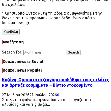
θα σχολιάσω
* Χρησιμοποιώντας αυτή τη φόρμα συμφωνείτε με την
διαχείριση των προσωπικών σας δεδομένων από το
kouzounews.gr
Αναζήτηση
Search for:
Search
Kouzounews is Social!
Kouzounews Popular
Κοζάνη: Θρασύτατο ζευγάρι υποδύθηκε τους πελάτες
και άρπαξε κοσμήματα – Βίντεο ντοκουμέντο...
27 Ιουλίου 2026
27 Ιουλίου 2026
0
Στο βίντεο φαίνεται η γυναίκα να περιεργάζεται τις
αλυσίδες και να τις βάζει...