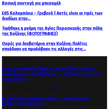
Βασική συνταγή για μπεσαμέλ
Ε65 Καλαμπάκα – Γρεβενά | Αυτές είναι οι τιμές των
διοδίων στην...
Τιμήθηκε η μνήμη της Αγίας Παρασκευής στην πόλη
της Κοζάνης (ΦΩΤΟΓΡΑΦΙΕΣ)
Ουρές για διαβατήρια στην Κοζάνη: Πολίτες
σπεύδουν να προλάβουν τις αλλαγές στις...
Τελευταία Νέα
Ουρές για διαβατήρια στην Κοζάνη: Πολίτες
σπεύδουν να προλάβουν τις αλλαγές στις νέες
ταυτότητες
30 Ιουλίου 2026
30 Ιουλίου 2026
0
Η Έλενα Παπαρίζου αύριο 31 Ιουλίου στο
Βελβεντό Κοζάνης!