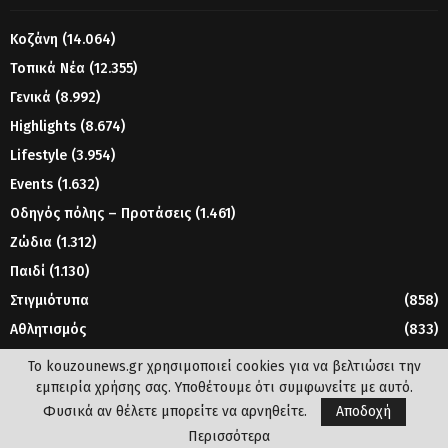
Κοζάνη
(14.064)
Τοπικά Νέα
(12.355)
Γενικά
(8.992)
Highlights
(8.674)
Lifestyle
(3.954)
Events
(1.632)
Οδηγός πόλης – Προτάσεις
(1.461)
Ζώδια
(1.312)
Παιδί
(1.130)
Στιγμιότυπα
(858)
Αθλητισμός
(833)
Γυναίκα
(804)
Το kouzounews.gr χρησιμοποιεί cookies για να βελτιώσει την
εμπειρία χρήσης σας. Υποθέτουμε ότι συμφωνείτε με αυτό.
Φυσικά αν θέλετε μπορείτε να αρνηθείτε.
Αποδοχή
© 2023 - www.kouzounews.gr
Περισσότερα