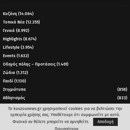
Κοζάνη
(14.064)
Τοπικά Νέα
(12.355)
Γενικά
(8.992)
Highlights
(8.674)
Lifestyle
(3.954)
Events
(1.632)
Οδηγός πόλης – Προτάσεις
(1.461)
Ζώδια
(1.312)
Παιδί
(1.130)
Στιγμιότυπα
(858)
Αθλητισμός
(833)
Γυναίκα
(804)
Το kouzounews.gr χρησιμοποιεί cookies για να βελτιώσει την
εμπειρία χρήσης σας. Υποθέτουμε ότι συμφωνείτε με αυτό.
Φυσικά αν θέλετε μπορείτε να αρνηθείτε.
Αποδοχή
© 2023 - www.kouzounews.gr
Περισσότερα