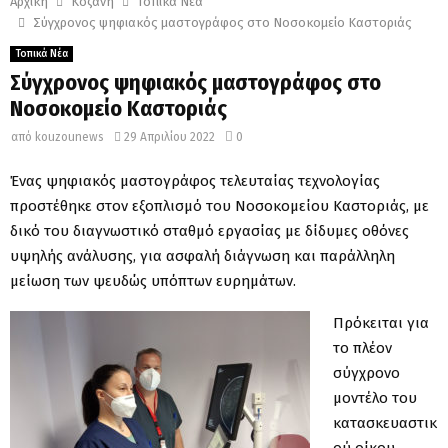
Αρχική
Κοζάνη
Τοπικά Νέα
Σύγχρονος ψηφιακός μαστογράφος στο Νοσοκομείο Καστοριάς
Τοπικά Νέα
Σύγχρονος ψηφιακός μαστογράφος στο
Νοσοκομείο Καστοριάς
από
kouzounews
29 Απριλίου 2022
0
Ένας ψηφιακός μαστογράφος τελευταίας τεχνολογίας
προστέθηκε στον εξοπλισμό του Νοσοκομείου Καστοριάς, με
δικό του διαγνωστικό σταθμό εργασίας με δίδυμες οθόνες
υψηλής ανάλυσης, για ασφαλή διάγνωση και παράλληλη
μείωση των ψευδώς υπόπτων ευρημάτων.
Πρόκειται για
το πλέον
σύγχρονο
μοντέλο του
κατασκευαστικ
ού οίκου