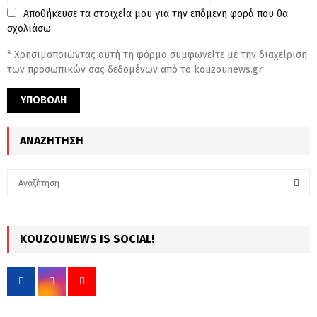
Αποθήκευσε τα στοιχεία μου για την επόμενη φορά που θα
σχολιάσω
* Χρησιμοποιώντας αυτή τη φόρμα συμφωνείτε με την διαχείριση
των προσωπικών σας δεδομένων από το kouzounews.gr
ΑΝΑΖΉΤΗΣΗ
S
e
a
S
r
c
KOUZOUNEWS IS SOCIAL!
E
h
f
A
o
r
R
: