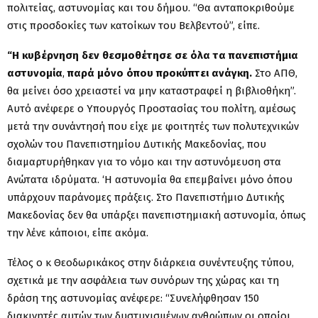
πολιτείας, αστυνομίας και του δήμου. “Θα ανταποκριθούμε
στις προσδοκίες των κατοίκων του Βελβεντού”, είπε.
“Η κυβέρνηση δεν θεσμοθέτησε σε όλα τα πανεπιστήμια
αστυνομία
,
παρά μόνο όπου προκύπτει ανάγκη.
Στο ΑΠΘ,
θα μείνει όσο χρειαστεί να μην καταστραφεί η βιβλιοθήκη”.
Αυτό ανέφερε ο Υπουργός Προστασίας του πολίτη, αμέσως
μετά την συνάντησή που είχε με φοιτητές των πολυτεχνικών
σχολών του Πανεπιστημίου Δυτικής Μακεδονίας, που
διαμαρτυρήθηκαν για το νόμο και την αστυνόμευση στα
Ανώτατα ιδρύματα. ‘Η αστυνομία θα επεμβαίνει μόνο όπου
υπάρχουν παράνομες πράξεις. Στο Πανεπιστήμιο Δυτικής
Μακεδονίας δεν θα υπάρξει πανεπιστημιακή αστυνομία, όπως
την λένε κάποιοι, είπε ακόμα.
Τέλος ο κ Θεοδωρικάκος στην διάρκεια συνέντευξης τύπου,
σχετικά με την ασφάλεια των συνόρων της χώρας και τη
δράση της αστυνομίας ανέφερε: “Συνελήφθησαν 150
διακινητές αυτών των δυστυχισμένων ανθρώπων οι οποίοι