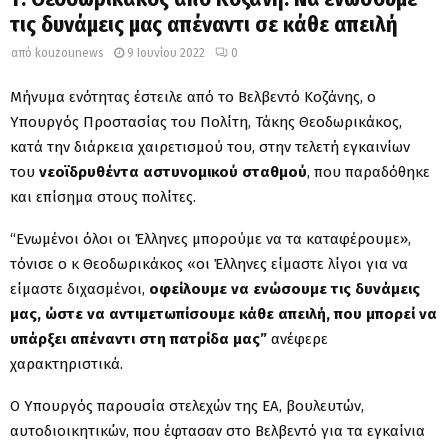
τις δυνάμεις μας απέναντι σε κάθε απειλή
από
kouzounews
9 Ιουνίου 2022
0
Μήνυμα ενότητας έστειλε από το Βελβεντό Κοζάνης, ο
Υπουργός Προστασίας του Πολίτη, Τάκης Θεοδωρικάκος,
κατά την διάρκεια χαιρετισμού του, στην τελετή εγκαινίων
του
νεοϊδρυθέντα αστυνομικού σταθμού
, που παραδόθηκε
και επίσημα στους πολίτες.
“Ενωμένοι όλοι οι Έλληνες μπορούμε να τα καταφέρουμε»,
τόνισε ο κ Θεοδωρικάκος «οι Έλληνες είμαστε λίγοι για να
είμαστε διχασμένοι,
οφείλουμε να ενώσουμε τις δυνάμεις
μας, ώστε να αντιμετωπίσουμε κάθε απειλή, που μπορεί να
υπάρξει απέναντι στη πατρίδα μας”
ανέφερε
χαρακτηριστικά.
Ο Υπουργός παρουσία στελεχών της ΕΑ, βουλευτών,
αυτοδιοικητικών, που έφτασαν στο Βελβεντό για τα εγκαίνια