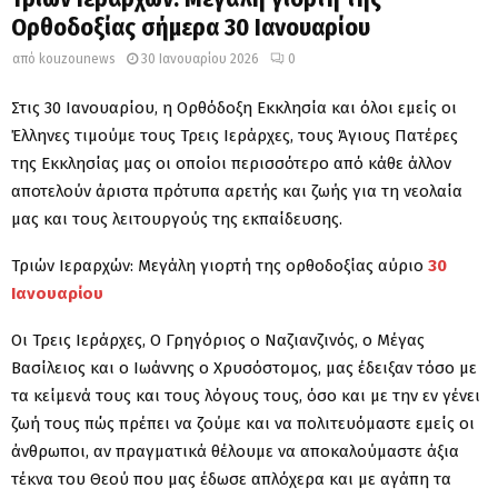
Ορθοδοξίας σήμερα 30 Ιανουαρίου
από
kouzounews
30 Ιανουαρίου 2026
0
Στις 30 Ιανουαρίου, η Ορθόδοξη Εκκλησία και όλοι εμείς οι
Έλληνες τιμούμε τους Τρεις Ιεράρχες, τους Άγιους Πατέρες
της Εκκλησίας μας οι οποίοι περισσότερο από κάθε άλλον
αποτελούν άριστα πρότυπα αρετής και ζωής για τη νεολαία
μας και τους λειτουργούς της εκπαίδευσης.
Τριών Ιεραρχών: Μεγάλη γιορτή της ορθοδοξίας αύριο
30
Ιανουαρίου
Οι Τρεις Ιεράρχες, Ο Γρηγόριος ο Ναζιανζινός, ο Μέγας
Βασίλειος και ο Ιωάννης ο Χρυσόστομος, μας έδειξαν τόσο με
τα κείμενά τους και τους λόγους τους, όσο και με την εν γένει
ζωή τους πώς πρέπει να ζούμε και να πολιτευόμαστε εμείς οι
άνθρωποι, αν πραγματικά θέλουμε να αποκαλούμαστε άξια
τέκνα του Θεού που μας έδωσε απλόχερα και με αγάπη τα