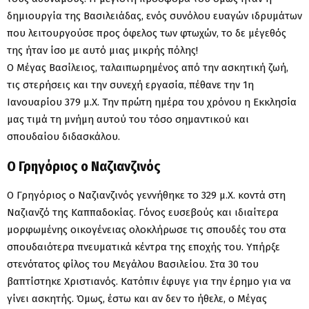
δημιουργία της Βασιλειάδας, ενός συνόλου ευαγών ιδρυμάτων
που λειτουργούσε προς όφελος των φτωχών, το δε μέγεθός
της ήταν ίσο με αυτό μιας μικρής πόλης!
Ο Μέγας Βασίλειος, ταλαιπωρημένος από την ασκητική ζωή,
τις στερήσεις και την συνεχή εργασία, πέθανε την 1η
Ιανουαρίου 379 μ.Χ. Την πρώτη ημέρα του χρόνου η Εκκλησία
μας τιμά τη μνήμη αυτού του τόσο σημαντικού και
σπουδαίου διδασκάλου.
Ο Γρηγόριος ο Ναζιανζινός
Ο Γρηγόριος ο Ναζιανζινός γεννήθηκε το 329 μ.Χ. κοντά στη
Ναζιανζό της Καππαδοκίας. Γόνος ευσεβούς και ιδιαίτερα
μορφωμένης οικογένειας ολοκλήρωσε τις σπουδές του στα
σπουδαιότερα πνευματικά κέντρα της εποχής του. Υπήρξε
στενότατος φίλος του Μεγάλου Βασιλείου. Στα 30 του
βαπτίστηκε Χριστιανός. Κατόπιν έφυγε για την έρημο για να
γίνει ασκητής. Όμως, έστω και αν δεν το ήθελε, ο Μέγας