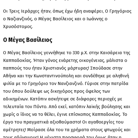
Οι Τρεις Ιεράρχες ήταν, όπως έχω ήδη αναφέρει, Ο Γρηγόριος
ο Ναζιανζινός, ο Μέγας Βασίλειος και ο Ιωάννης ο
Χρυσόστομος.
Ο Μέγας Βασίλειος
Ο Μέγας Βασίλειος γεννήθηκε το 330 μ.Χ. στην Καισάρεια της
Καππαδοκίας. Ήταν γόνος ενάρετης οικογένειας, μάλιστα ο
παππούς του ήταν Χριστιανός μάρτυρας! Σπούδασε στην
Αθήνα και την Κωνσταντινούπολη και συνδέθηκε με αληθινή
φιλία με το Γρηγόριο τον Νανζιανζινό. Γύρισε στην πατρίδα
του όπου δούλεψε ως δικηγόρος προς όφελος των
αδικημένων. Κατόπιν ασκήτεψε σε διάφορες περιοχές με
τελευταία τον Πόντο. Από εκεί, κατόπιν λαϊκής βούλησης και
χωρίς ο ίδιος να το θέλει, έγινε επίσκοπος Καππαδοκίας. Το
έργο του πραγματικά αξιοθαύμαστο! Οι αγαθοεργίες του
αμέτρητες! Μοίρασε όλα του τα χρήματα στους φτωχούς και
τους αδύναμους! Η μέγιστη προσφορά του όμως ήταν η