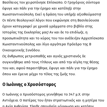
Βασίλειος τον χειροτόνησε Επίσκοπο. Ο Γρηγόριος σύντομα
έφυγε και πάλι για την έρημο και κατέληξε στην
Κωνσταντινούπολη. Εκεί η δράση του υπήρξε αξιοθαύμαστη!
Οι πέντε θεολογικοί λόγοι που εκφώνησε στη Βασιλεύουσα
έχουν καταγραφεί με χρυσά γράμματα στο βιβλίο στης
Ιστορίας της Εκκλησίας μας! Αν και δε το επιδίωξε, η
προσωπικότητα και το κύρος του τον ανέδειξαν Αρχιεπίσκοπο
Κωνσταντινούπολης και λίγο αργότερα Πρόεδρο της Β΄
Οικουμενικής Συνόδου.
Ως άνθρωπος μετριοπαθής και αγνός χριστιανός δε
συγκινήθηκε από τους τίτλους και από την αίγλη της θέσης
του και, αφού παραιτήθηκε, έφυγε και πάλι για την έρημο
όπου και έμεινε μέχρι το τέλος της ζωής του.
Ο Ιωάννης ο Χρυσόστομος
Ο Ιωάννης ο Χρυσόστομος γεννήθηκε το 347 μ.Χ. στην
Αντιόχεια. Ο πατέρας του ήταν στρατιωτικός και η μητέρα του
η Αγία Ανθούσα. Έλαβε σπουδαία μόρφωση και κατόπιν